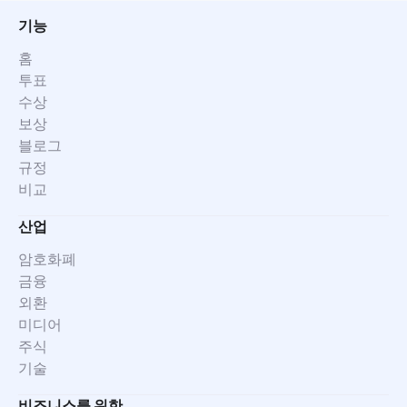
기능
홈
투표
수상
보상
블로그
규정
비교
산업
암호화폐
금융
외환
미디어
주식
기술
비즈니스를 위한