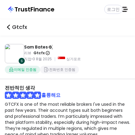
TrustFinance
로그인
Gtcfx
Sam Bates
리뷰
Gtcfx
|
직접
•
3 8월 2025
싱가포르
이메일 인증됨
전화번호 인증됨
전반적인 생각
훌륭해요
GTCFX is one of the most reliable brokers I've used in the
past few years. Their account types suit both beginners
and professional traders. I’m particularly impressed with
their platform stability, especially during high-impact news.
They’re regulated in multiple regions, which gives me
peace of mind when trading larger volumes.