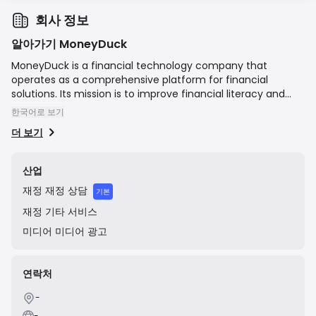
회사 정보
알아가기 MoneyDuck
MoneyDuck is a financial technology company that
operates as a comprehensive platform for financial
solutions. Its mission is to improve financial literacy and
accessibility by allowing users to compare various financial
한국어로 보기
products such as loans, credit cards, and insurance from
더 보기
different providers. A key feature of their service is
connecting users with registered financial experts, called
"Duckies," for personalized consultations and advice,
산업
thereby guiding them toward the most suitable financial
재정
재정 상담
products for their needs. The company was founded to
기본
simplify complex financial decisions for the general public.
재정
기타 서비스
미디어
미디어 광고
연락처
-
-