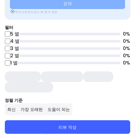
요약
트러스트파이낸스 AI 분석 제공
필터
5
별
0
%
4
별
0
%
3
별
0
%
2
별
0
%
1
별
0
%
정렬 기준
최신
가장 오래된
도움이 되는
리뷰 작성