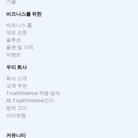
기술
비즈니스를 위한
비즈니스 홈
데모 요청
솔루션
플랜 및 가격
이벤트
우리 회사
회사 소개
고객 추천
TrustFinance 작동 방식
왜 TrustFinance인가
법적 고지
사이트맵
커뮤니티