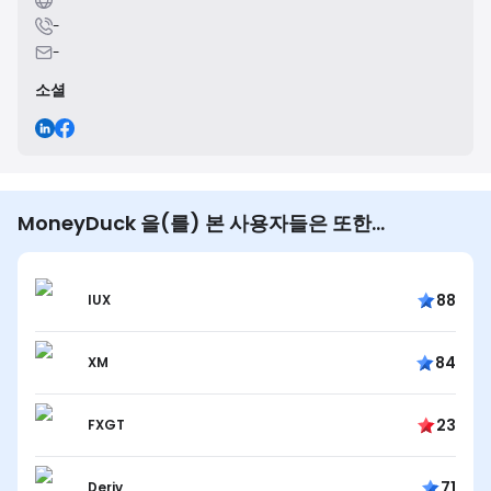
-
-
소셜
MoneyDuck 을(를) 본 사용자들은 또한…
88
IUX
84
XM
23
FXGT
71
Deriv