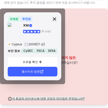
계에 있지 않습니다. 투자 결정을 내리기 전에 직접 조사하시기 바랍니다.
보안 정보
면허
규제된
추천된
XM
A급 면허
(75 리뷰)
전 세계적으로 유명한 규제 기관에서 발급한 이 라이선스는 엄격한 규정 준수,
자금 분리, 보험 및 정기 감사를 통해 거래자에게 최고의 보호를 보장합니다. 분
쟁 해결 및 AML/CTF 표준 준수는 보안을 더욱 강화합니다.
Cyprus
2009
(17 년)
B급 면허
존경받는 지역 규제 기관에서 부여하는 이 라이선스는 자금 분리, 재무 보고 및
보안 정보 :
CySEC
FSCA
DFSA
경고
보상 제도와 같은 강력한 안전 조치를 제공합니다. 티어 1만큼 엄격하지는 않지
이 회사는 현재
입증되지 않은
.
만 신뢰할 수 있는 지역 보호를 제공합니다.
프로필 확인
C급 면허
잠재적인 위험에 주의하십시오!
신흥 시장의 규제 기관에서 발급한 이 라이선스는 최소 자본 요건 및 AML 정책
과 같은 기본적인 보호 기능을 제공합니다. 감독이 덜 엄격하므로 거래자는 주
웹사이트 방문
의를 기울이고 안전 조치를 확인해야 합니다.
D급 면허
감독이 최소화된 관할권에서 발행된 이러한 라이선스는 종종 자금 분리 및 보험
과 같은 주요 보호 기능이 부족합니다. 운영 유연성 측면에서는 매력적이지만
거래자에게 더 높은 위험을 초래합니다.
각 등급의 라이센스에 대한 규정의 차이점은 무엇입니까?