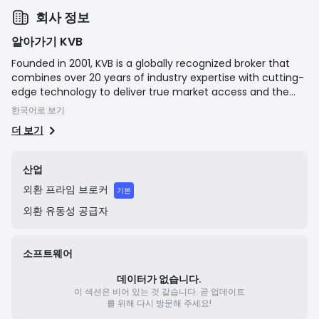
회사 정보
알아가기 KVB
Founded in 2001, KVB is a globally recognized broker that
combines over 20 years of industry expertise with cutting-
edge technology to deliver true market access and the
best trading conditions to clients in more than 100
한국어로 보기
countries. Its strengths lie in powerful, multi-device trading
더 보기
platforms equipped with professional tools that enhance
skills and decision-making, along with access to over 100
assets with spreads starting from 0.0 and some of the
산업
lowest commissions in the market. Backed by a
외환
프라임 브로커
multilingual support team available 24/5, KVB stands out
기본
as a trusted and innovative leader, offering a superior and
외환
유동성 공급자
future-driven online trading experience.
소프트웨어
데이터가 없습니다.
이 섹션은 비어 있는 것 같습니다.
곧 업데이트
를 위해 다시 방문해 주세요!