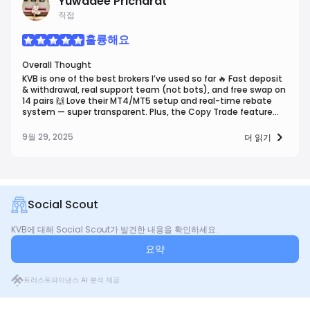
Yuwadee Pricharat
직접
훌륭해요
Overall Thought
KVB is one of the best brokers I’ve used so far 🔥 Fast deposit
& withdrawal, real support team (not bots), and free swap on
14 pairs 🙌 Love their MT4/MT5 setup and real-time rebate
system — super transparent. Plus, the Copy Trade feature
works really smooth!
9월 29, 2025
더 읽기
Social Scout
KVB에 대해 Social Scout가 발견한 내용을 확인하세요.
요약
트러스트파이낸스 AI 분석 제공