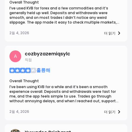
Overall Thought
I’ve used KVB for forex and a few commodities and it’s
generally held up well. Deposits and withdrawals were
smooth, and on most trades I didn’t notice any weird
slippage. The app made it easy to check multiple markets,
and I liked the charting tools for quick analysis on the go.
2월 4, 2026
더 읽기
cozbyzazemiqsylc
A
직접
훌륭해
Overall Thought
I’ve been using KVB for a while and it’s been a smooth
experience overall. Deposits and withdrawals were fast for
me, and the app feels simple to use. Trades go through
without annoying delays, and when I reached out, support
replies felt like real people rather than copy paste
automated responses. Overall, it’s felt reliable and pretty
2월 4, 2026
더 읽기
beginner friendly.