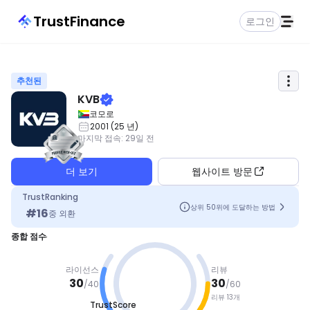
TrustFinance
로그인
추천된
KVB
코모로
2001
(
25
년
)
마지막 접속
:
29일 전
더 보기
웹사이트 방문
TrustRanking
상위 50위에 도달하는 방법
#
16
중
외환
종합 점수
라이선스
리뷰
30
30
/
40
/
60
리뷰 13개
TrustScore