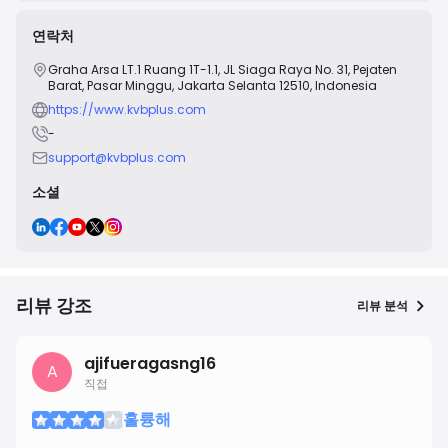
연락처
Graha Arsa LT.1 Ruang 1T-1.1, JL Siaga Raya No. 31, Pejaten
Barat, Pasar Minggu, Jakarta Selanta 12510, Indonesia
https://www.kvbplus.com
-
support@kvbplus.com
소셜
리뷰 강조
리뷰 분석
ajifueragasng16
A
직접
훌륭해