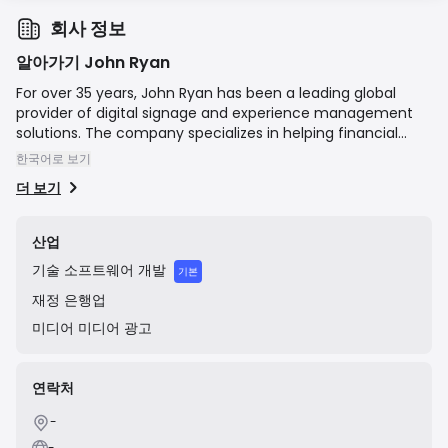
회사 정보
알아가기 John Ryan
For over 35 years, John Ryan has been a leading global
provider of digital signage and experience management
solutions. The company specializes in helping financial
institutions and retailers enhance their in-person
한국어로 보기
customer experiences through strategic digital messaging
더 보기
and interactive displays. They offer a comprehensive suite
of services including a proprietary content management
system (CMS), hardware procurement, content strategy,
산업
and ongoing support, aiming to transform physical branch
기술
소프트웨어 개발
and store environments.
기본
재정
은행업
미디어
미디어 광고
연락처
-
-