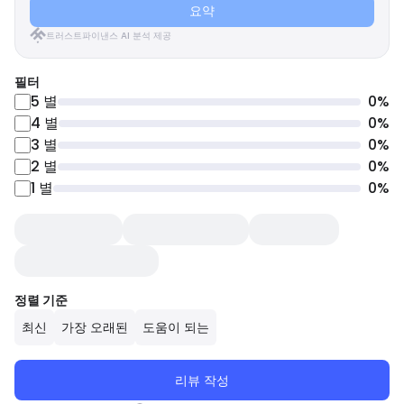
요약
트러스트파이낸스 AI 분석 제공
필터
5
별
0
%
4
별
0
%
3
별
0
%
2
별
0
%
1
별
0
%
정렬 기준
최신
가장 오래된
도움이 되는
리뷰 작성