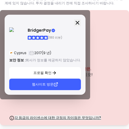
계에 있지 않습니다. 투자 결정을 내리기 전에 직접 조사하시기 바랍니다.
보안 정보
면허
BridgerPay
A급 면허
(180 리뷰)
전 세계적으로 유명한 규제 기관에서 발급한 이 라이선스는 엄격한 규정 준수,
자금 분리, 보험 및 정기 감사를 통해 거래자에게 최고의 보호를 보장합니다. 분
쟁 해결 및 AML/CTF 표준 준수는 보안을 더욱 강화합니다.
Cyprus
2017
(9 년)
B급 면허
존경받는 지역 규제 기관에서 부여하는 이 라이선스는 자금 분리, 재무 보고 및
보안 정보 :
회사가 정보를 제공하지 않았습니다.
경고
보상 제도와 같은 강력한 안전 조치를 제공합니다. 티어 1만큼 엄격하지는 않지
이 회사는 현재
입증되지 않은
.
만 신뢰할 수 있는 지역 보호를 제공합니다.
프로필 확인
C급 면허
잠재적인 위험에 주의하십시오!
신흥 시장의 규제 기관에서 발급한 이 라이선스는 최소 자본 요건 및 AML 정책
과 같은 기본적인 보호 기능을 제공합니다. 감독이 덜 엄격하므로 거래자는 주
웹사이트 방문
의를 기울이고 안전 조치를 확인해야 합니다.
D급 면허
감독이 최소화된 관할권에서 발행된 이러한 라이선스는 종종 자금 분리 및 보험
과 같은 주요 보호 기능이 부족합니다. 운영 유연성 측면에서는 매력적이지만
거래자에게 더 높은 위험을 초래합니다.
각 등급의 라이센스에 대한 규정의 차이점은 무엇입니까?