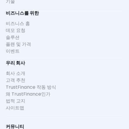
기술
비즈니스를 위한
비즈니스 홈
데모 요청
솔루션
플랜 및 가격
이벤트
우리 회사
회사 소개
고객 추천
TrustFinance 작동 방식
왜 TrustFinance인가
법적 고지
사이트맵
커뮤니티