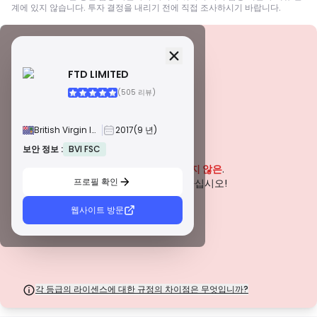
계에 있지 않습니다. 투자 결정을 내리기 전에 직접 조사하시기 바랍니다.
보안 정보
면허
FTD LIMITED
A급 면허
(505 리뷰)
전 세계적으로 유명한 규제 기관에서 발급한 이 라이선스는 엄격한 규정 준수,
자금 분리, 보험 및 정기 감사를 통해 거래자에게 최고의 보호를 보장합니다. 분
쟁 해결 및 AML/CTF 표준 준수는 보안을 더욱 강화합니다.
British Virgin Islands
2017
(9 년)
B급 면허
존경받는 지역 규제 기관에서 부여하는 이 라이선스는 자금 분리, 재무 보고 및
보안 정보 :
BVI FSC
경고
보상 제도와 같은 강력한 안전 조치를 제공합니다. 티어 1만큼 엄격하지는 않지
이 회사는 현재
입증되지 않은
.
만 신뢰할 수 있는 지역 보호를 제공합니다.
프로필 확인
C급 면허
잠재적인 위험에 주의하십시오!
신흥 시장의 규제 기관에서 발급한 이 라이선스는 최소 자본 요건 및 AML 정책
과 같은 기본적인 보호 기능을 제공합니다. 감독이 덜 엄격하므로 거래자는 주
웹사이트 방문
의를 기울이고 안전 조치를 확인해야 합니다.
D급 면허
감독이 최소화된 관할권에서 발행된 이러한 라이선스는 종종 자금 분리 및 보험
과 같은 주요 보호 기능이 부족합니다. 운영 유연성 측면에서는 매력적이지만
거래자에게 더 높은 위험을 초래합니다.
각 등급의 라이센스에 대한 규정의 차이점은 무엇입니까?