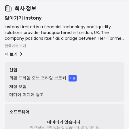
회사 정보
알아가기 Instony
Instony Limited is a financial technology and liquidity
solutions provider headquartered in London, UK. The
company positions itself as a bridge between Tier-1 prime
brokerage services and smaller institutional clients, such as
한국어로 보기
retail brokers and hedge funds. Their core offerings include
더 보기
deep, multi-asset liquidity for Forex, CFDs, Bullion, and
Cryptocurrencies, delivered via FIX API with ultra-low
latency execution. In addition to liquidity, Instony provides
산업
technology solutions, including White Label platforms, to
외환
프라임 오브 프라임 브로커
help clients launch and operate their own brokerage
기본
services. The company is registered in England and Wales
재정
보험
and operates as an Appointed Representative of an FCA-
미디어
미디어 광고
regulated firm.
소프트웨어
데이터가 없습니다.
이 섹션은 비어 있는 것 같습니다.
곧 업데이트