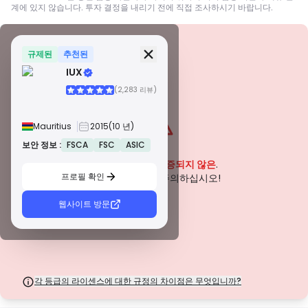
계에 있지 않습니다. 투자 결정을 내리기 전에 직접 조사하시기 바랍니다.
보안 정보
면허
규제된
추천된
IUX
A급 면허
(2,283 리뷰)
전 세계적으로 유명한 규제 기관에서 발급한 이 라이선스는 엄격한 규정 준수,
자금 분리, 보험 및 정기 감사를 통해 거래자에게 최고의 보호를 보장합니다. 분
쟁 해결 및 AML/CTF 표준 준수는 보안을 더욱 강화합니다.
Mauritius
2015
(10 년)
B급 면허
존경받는 지역 규제 기관에서 부여하는 이 라이선스는 자금 분리, 재무 보고 및
보안 정보 :
FSCA
FSC
ASIC
경고
보상 제도와 같은 강력한 안전 조치를 제공합니다. 티어 1만큼 엄격하지는 않지
이 회사는 현재
입증되지 않은
.
만 신뢰할 수 있는 지역 보호를 제공합니다.
프로필 확인
C급 면허
잠재적인 위험에 주의하십시오!
신흥 시장의 규제 기관에서 발급한 이 라이선스는 최소 자본 요건 및 AML 정책
과 같은 기본적인 보호 기능을 제공합니다. 감독이 덜 엄격하므로 거래자는 주
웹사이트 방문
의를 기울이고 안전 조치를 확인해야 합니다.
D급 면허
감독이 최소화된 관할권에서 발행된 이러한 라이선스는 종종 자금 분리 및 보험
과 같은 주요 보호 기능이 부족합니다. 운영 유연성 측면에서는 매력적이지만
거래자에게 더 높은 위험을 초래합니다.
각 등급의 라이센스에 대한 규정의 차이점은 무엇입니까?