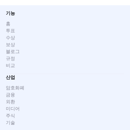
기능
홈
투표
수상
보상
블로그
규정
비교
산업
암호화폐
금융
외환
미디어
주식
기술