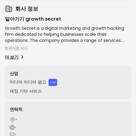
회사 정보
알아가기 growth secret
Growth Secret is a digital marketing and growth hacking
firm dedicated to helping businesses scale their
operations. The company provides a range of services
designed to increase online visibility, generate qualified
한국어로 보기
leads, and optimize conversion rates. Their core offerings
더 보기
include search engine optimization (SEO), content
marketing, sales funnel creation, and other data-driven
marketing strategies, targeting businesses looking to
산업
expand their customer base and revenue.
미디어
미디어 광고
기본
재정
기타 서비스
연락처
-
-
-