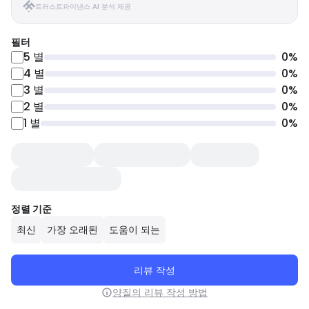
트러스트파이낸스 AI 분석 제공
필터
5
별
0
%
4
별
0
%
3
별
0
%
2
별
0
%
1
별
0
%
정렬 기준
최신
가장 오래된
도움이 되는
리뷰 작성
양질의 리뷰 작성 방법