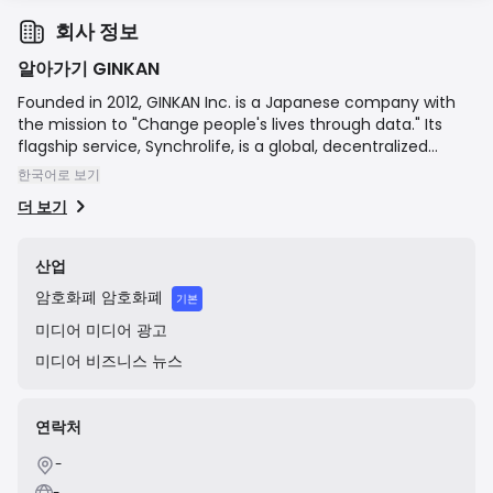
회사 정보
알아가기 GINKAN
Founded in 2012, GINKAN Inc. is a Japanese company with
the mission to "Change people's lives through data." Its
flagship service, Synchrolife, is a global, decentralized
restaurant review platform that rewards users with the
한국어로 보기
cryptocurrency "SynchroCoin" (SYC) for posting high-
더 보기
quality reviews and photos. The platform uses AI to provide
personalized restaurant recommendations and aims to
create a new economic ecosystem for the restaurant
산업
industry by also offering crypto-based loyalty points and
암호화폐
암호화폐
marketing solutions for participating restaurants.
기본
미디어
미디어 광고
미디어
비즈니스 뉴스
연락처
-
-