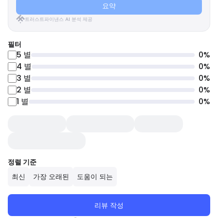
요약
트러스트파이낸스 AI 분석 제공
필터
5
별
0
%
4
별
0
%
3
별
0
%
2
별
0
%
1
별
0
%
정렬 기준
최신
가장 오래된
도움이 되는
리뷰 작성