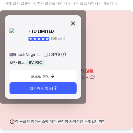
계에 있지 않습니다. 투자 결정을 내리기 전에 직접 조사하시기 바랍니다.
보안 정보
면허
FTD LIMITED
A급 면허
(505 리뷰)
전 세계적으로 유명한 규제 기관에서 발급한 이 라이선스는 엄격한 규정 준수,
자금 분리, 보험 및 정기 감사를 통해 거래자에게 최고의 보호를 보장합니다. 분
쟁 해결 및 AML/CTF 표준 준수는 보안을 더욱 강화합니다.
British Virgin Islands
2017
(9 년)
B급 면허
존경받는 지역 규제 기관에서 부여하는 이 라이선스는 자금 분리, 재무 보고 및
보안 정보 :
BVI FSC
경고
보상 제도와 같은 강력한 안전 조치를 제공합니다. 티어 1만큼 엄격하지는 않지
이 회사는 현재
입증되지 않은
.
만 신뢰할 수 있는 지역 보호를 제공합니다.
프로필 확인
C급 면허
잠재적인 위험에 주의하십시오!
신흥 시장의 규제 기관에서 발급한 이 라이선스는 최소 자본 요건 및 AML 정책
과 같은 기본적인 보호 기능을 제공합니다. 감독이 덜 엄격하므로 거래자는 주
웹사이트 방문
의를 기울이고 안전 조치를 확인해야 합니다.
D급 면허
감독이 최소화된 관할권에서 발행된 이러한 라이선스는 종종 자금 분리 및 보험
과 같은 주요 보호 기능이 부족합니다. 운영 유연성 측면에서는 매력적이지만
거래자에게 더 높은 위험을 초래합니다.
각 등급의 라이센스에 대한 규정의 차이점은 무엇입니까?