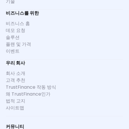
기술
비즈니스를 위한
비즈니스 홈
데모 요청
솔루션
플랜 및 가격
이벤트
우리 회사
회사 소개
고객 추천
TrustFinance 작동 방식
왜 TrustFinance인가
법적 고지
사이트맵
커뮤니티