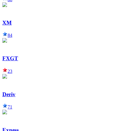
XM
84
FXGT
23
Deriv
71
Exness