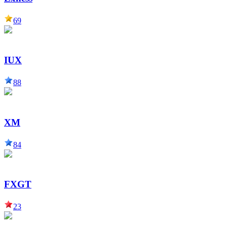
69
IUX
88
XM
84
FXGT
23