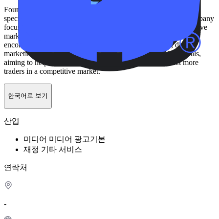
Founded in 2018, frost+fire is a boutique creative agency that
specializes in serving the financial brokerage industry. The company
focuses on building strong brand identities and executing effective
marketing strategies for Forex and CFD brokers. Their services
encompass branding, website design and development, digital
marketing campaigns, and the creation of promotional materials,
aiming to help brokers differentiate themselves and attract more
traders in a competitive market.
한국어로 보기
산업
미디어
미디어 광고
기본
재정
기타 서비스
연락처
-