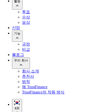
활동
투표
수상
보상
산업
기능
규정
비교
블로그
우리 회사
회사 소개
추천서
법적
왜 TrustFinance
TrustFinance의 작동 방식
KR