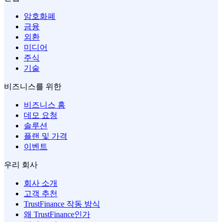
암호화폐
금융
외환
미디어
주식
기술
비즈니스를 위한
비즈니스 홈
데모 요청
솔루션
플랜 및 가격
이벤트
우리 회사
회사 소개
고객 추천
TrustFinance 작동 방식
왜 TrustFinance인가