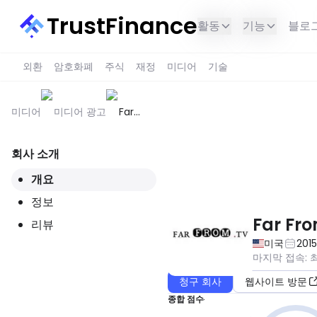
TrustFinance
활동
기능
블로
외환
암호화폐
주식
재정
미디어
기술
미디어
미디어 광고
Far
From
TV
회사 소개
이 서비스는 귀하의 지역에서 사용
개요
정보
Far Fr
리뷰
미국
201
마지막 접속
:
청구 회사
웹사이트 방문
종합 점수