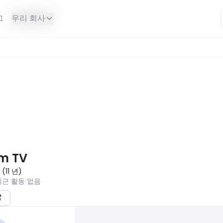
그
우리 회사
할 수 없습니다.
om TV
5
(
11
년
)
최근 활동 없음