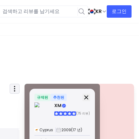
KR
로그인
보안 정보
면허
규제된
추천된
XM
A급 면허
(75 리뷰)
전 세계적으로 유명한 규제 기관에서 발급한 이 라이선스는
엄격한 규정 준수, 자금 분리, 보험 및 정기 감사를 통해 거래
자에게 최고의 보호를 보장합니다. 분쟁 해결 및 AML/CTF 표
Cyprus
2009
(17 년)
준 준수는 보안을 더욱 강화합니다.
경고
B급 면허