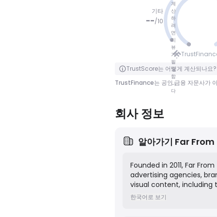
계
기타
산
하
--
/
10
려
면
리
점수 없음
뷰
TrustFinan
가
필
클릭하여 뒤집기
TrustScore는 어떻게 계산되나요?
요
합
TrustFinance는 공인 금융 자문사
니
다
회사 정보
알아가기
Far From
Founded in 2011, Far From
advertising agencies, br
visual content, including
Their mission is to craft 
한국어로 보기
through expert productio