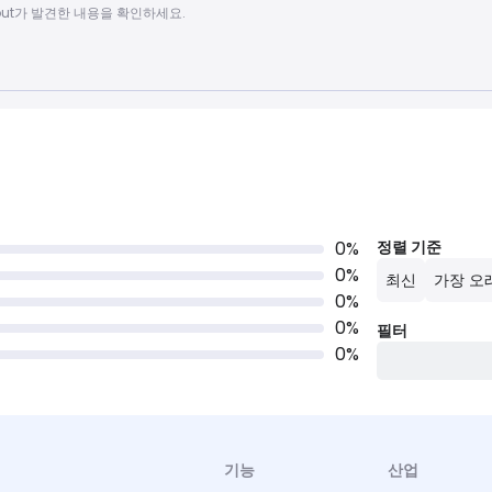
 Scout가 발견한 내용을 확인하세요.
0
%
정렬 기준
0
%
최신
가장 오
0
%
0
%
필터
0
%
기능
산업