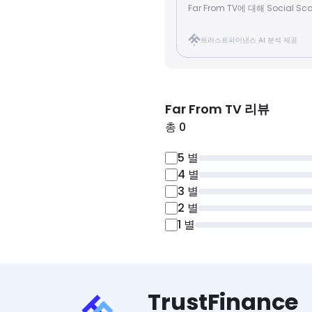
Far From TV에 대해 Social
트러스트파이낸스 AI 분석 제공
Far From TV
리뷰
총 0
5
별
4
별
3
별
2
별
1
별
TrustFinance