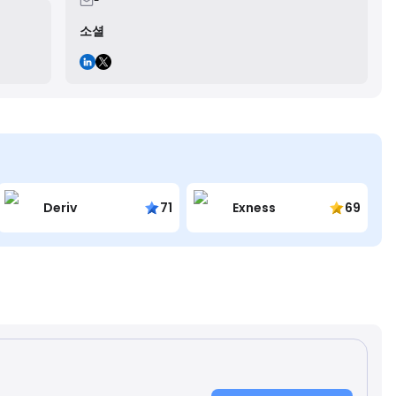
-
소셜
Deriv
71
Exness
69