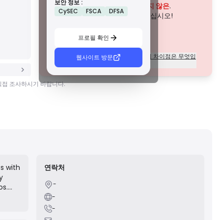
보안 정보 :
존경받는 지역 규제 기관에서 부여하는 이 라이선스는 자금
이 회사는 현재
입증되지 않은
.
CySEC
FSCA
DFSA
분리, 재무 보고 및 보상 제도와 같은 강력한 안전 조치를 제공
잠재적인 위험에 주의하십시오!
합니다. 티어 1만큼 엄격하지는 않지만 신뢰할 수 있는 지역
보호를 제공합니다.
C급 면허
프로필 확인
신흥 시장의 규제 기관에서 발급한 이 라이선스는 최소 자본
요건 및 AML 정책과 같은 기본적인 보호 기능을 제공합니다.
각 등급의 라이센스에 대한 규정의 차이점은 무엇입
웹사이트 방문
감독이 덜 엄격하므로 거래자는 주의를 기울이고 안전 조치
니까?
를 확인해야 합니다.
D급 면허
 직접 조사하시기 바랍니다.
감독이 최소화된 관할권에서 발행된 이러한 라이선스는 종종
자금 분리 및 보험과 같은 주요 보호 기능이 부족합니다. 운영
유연성 측면에서는 매력적이지만 거래자에게 더 높은 위험을
초래합니다.
s with
연락처
y
-
os.
ife
-
-