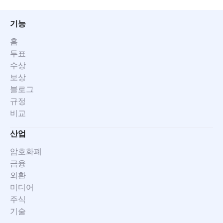
기능
홈
투표
수상
보상
블로그
규정
비교
산업
암호화폐
금융
외환
미디어
주식
기술