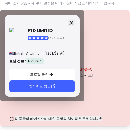
계에 있지 않습니다. 투자 결정을 내리기 전에 직접 조사하시기 바랍니다.
보안 정보
면허
FTD LIMITED
A급 면허
(505 리뷰)
전 세계적으로 유명한 규제 기관에서 발급한 이 라이선스는 엄격한 규정 준수,
자금 분리, 보험 및 정기 감사를 통해 거래자에게 최고의 보호를 보장합니다. 분
쟁 해결 및 AML/CTF 표준 준수는 보안을 더욱 강화합니다.
British Virgin Islands
2017
(9 년)
B급 면허
존경받는 지역 규제 기관에서 부여하는 이 라이선스는 자금 분리, 재무 보고 및
보안 정보 :
BVI FSC
경고
보상 제도와 같은 강력한 안전 조치를 제공합니다. 티어 1만큼 엄격하지는 않지
이 회사는 현재
입증되지 않은
.
만 신뢰할 수 있는 지역 보호를 제공합니다.
프로필 확인
C급 면허
잠재적인 위험에 주의하십시오!
신흥 시장의 규제 기관에서 발급한 이 라이선스는 최소 자본 요건 및 AML 정책
과 같은 기본적인 보호 기능을 제공합니다. 감독이 덜 엄격하므로 거래자는 주
웹사이트 방문
의를 기울이고 안전 조치를 확인해야 합니다.
D급 면허
감독이 최소화된 관할권에서 발행된 이러한 라이선스는 종종 자금 분리 및 보험
과 같은 주요 보호 기능이 부족합니다. 운영 유연성 측면에서는 매력적이지만
거래자에게 더 높은 위험을 초래합니다.
각 등급의 라이센스에 대한 규정의 차이점은 무엇입니까?