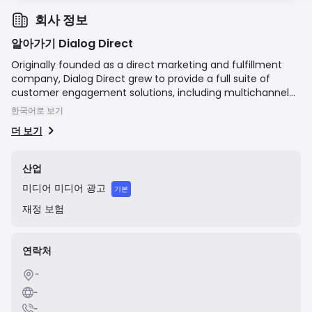
회사 정보
알아가기 Dialog Direct
Originally founded as a direct marketing and fulfillment
company, Dialog Direct grew to provide a full suite of
customer engagement solutions, including multichannel
contact centers, direct mail, lead generation, and data
한국어로 보기
management. In 2021, Dialog Direct was acquired by
더 보기
Qualfon, a global business process outsourcing (BPO)
company. The acquisition integrated Dialog Direct's
expertise in marketing services and its U.S. operational
산업
footprint into Qualfon's global platform, enhancing their
미디어
미디어 광고
mission to be the best BPO and make people's lives better
기본
by providing comprehensive customer care, sales, back-
재정
보험
office, and marketing solutions.
연락처
-
-
-