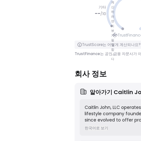
계
기타
산
하
--
/
10
려
면
리
점수 없음
뷰
TrustFinan
가
필
클릭하여 뒤집기
TrustScore는 어떻게 계산되나요?
요
합
TrustFinance는 공인 금융 자문사
니
다
회사 정보
알아가기
Caitlin J
Caitlin John, LLC operate
lifestyle company founde
since evolved to offer pro
commerce shop selling ho
한국어로 보기
mission is to help clients
design services and prod