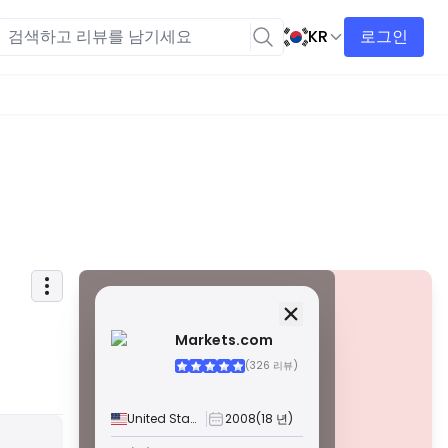
KR
로그인
보안 정보
면허
Markets.com
A급 면허
(326 리뷰)
전 세계적으로 유명한 규제 기관에서 발급한 이 라이선스는
엄격한 규정 준수, 자금 분리, 보험 및 정기 감사를 통해 거래
자에게 최고의 보호를 보장합니다. 분쟁 해결 및 AML/CTF 표
United States
2008
(18 년)
준 준수는 보안을 더욱 강화합니다.
경고
B급 면허