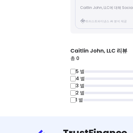
Caitlin John, LLC에 대해 S
트러스트파이낸스 AI 분석 제공
Caitlin John, LLC
리뷰
총 0
5
별
4
별
3
별
2
별
1
별
TrustFinance