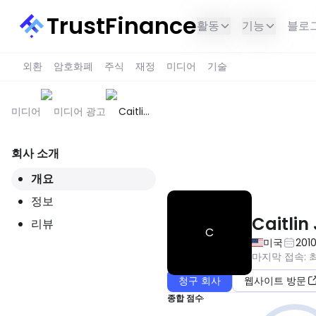
TrustFinance
활동
기능
블로
외환
암호화폐
주식
재정
미디어
기술
미디어
미디어 광고
Caitlin
John,
LLC
회사 소개
이 서비스는 귀하의 지역에서 사용
개요
정보
Caitlin
리뷰
C
미국
201
마지막 접속
:
청구 회사
웹사이트 방문
종합 점수