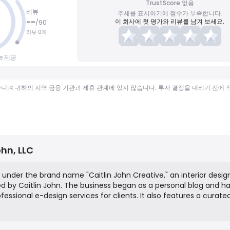
TrustScore 없음
리뷰
추세를 표시하기에 점수가 부족합니다.
--
이 회사에 첫 평가와 리뷰를 남겨 보세요.
/
90
리뷰 0개
ce 제공
가 아니며 귀하의 지역 금융 기관과 제휴 관계에 있지 않습니다. 투자 결정을 내리기 전에
ohn, LLC
s under the brand name "Caitlin John Creative," an interior desi
d by Caitlin John. The business began as a personal blog and h
fessional e-design services for clients. It also features a curate
me decor items like pillows, rugs, and artwork. The company's
 create beautiful, personal, and livable spaces through accessibl
ucts.