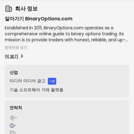
회사 정보
알아가기 BinaryOptions.com
Established in 2011, BinaryOptions.com operates as a
comprehensive online guide to binary options trading. Its
mission is to provide traders with honest, reliable, and up-
to-date information to help them navigate the market,
한국어로 보기
find legitimate brokers, and avoid scams. The company
더 보기
does not offer brokerage services or handle client funds;
instead, it functions as an informational portal and affiliate
marketer, earning revenue by referring users to third-party
산업
brokerage firms.
미디어
미디어 광고
기본
기술
소프트웨어 거래 플랫폼
연락처
-
-
-