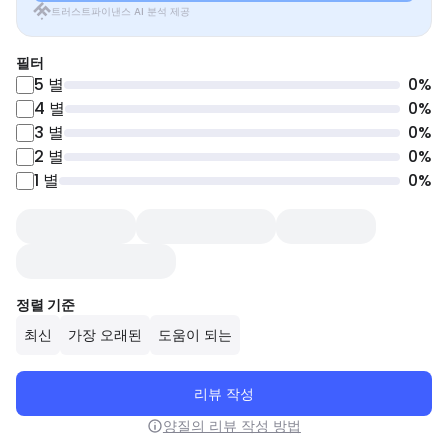
트러스트파이낸스 AI 분석 제공
필터
5
별
0
%
4
별
0
%
3
별
0
%
2
별
0
%
1
별
0
%
정렬 기준
최신
가장 오래된
도움이 되는
리뷰 작성
양질의 리뷰 작성 방법