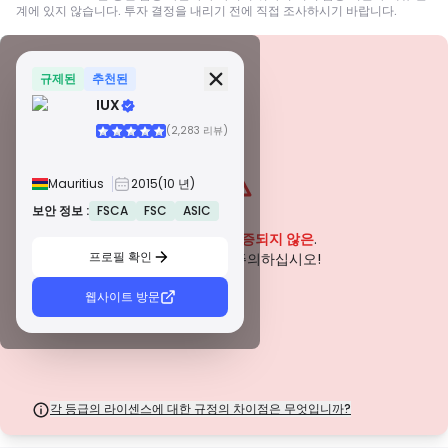
계에 있지 않습니다. 투자 결정을 내리기 전에 직접 조사하시기 바랍니다.
보안 정보
면허
규제된
추천된
IUX
A급 면허
(2,283 리뷰)
전 세계적으로 유명한 규제 기관에서 발급한 이 라이선스는 엄격한 규정 준수,
자금 분리, 보험 및 정기 감사를 통해 거래자에게 최고의 보호를 보장합니다. 분
쟁 해결 및 AML/CTF 표준 준수는 보안을 더욱 강화합니다.
Mauritius
2015
(10 년)
B급 면허
존경받는 지역 규제 기관에서 부여하는 이 라이선스는 자금 분리, 재무 보고 및
보안 정보 :
FSCA
FSC
ASIC
경고
보상 제도와 같은 강력한 안전 조치를 제공합니다. 티어 1만큼 엄격하지는 않지
이 회사는 현재
입증되지 않은
.
만 신뢰할 수 있는 지역 보호를 제공합니다.
프로필 확인
C급 면허
잠재적인 위험에 주의하십시오!
신흥 시장의 규제 기관에서 발급한 이 라이선스는 최소 자본 요건 및 AML 정책
과 같은 기본적인 보호 기능을 제공합니다. 감독이 덜 엄격하므로 거래자는 주
웹사이트 방문
의를 기울이고 안전 조치를 확인해야 합니다.
D급 면허
감독이 최소화된 관할권에서 발행된 이러한 라이선스는 종종 자금 분리 및 보험
과 같은 주요 보호 기능이 부족합니다. 운영 유연성 측면에서는 매력적이지만
거래자에게 더 높은 위험을 초래합니다.
각 등급의 라이센스에 대한 규정의 차이점은 무엇입니까?