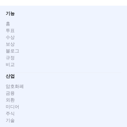
기능
홈
투표
수상
보상
블로그
규정
비교
산업
암호화폐
금융
외환
미디어
주식
기술