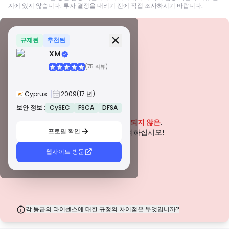
계에 있지 않습니다. 투자 결정을 내리기 전에 직접 조사하시기 바랍니다.
보안 정보
면허
규제된
추천된
XM
A급 면허
(75 리뷰)
전 세계적으로 유명한 규제 기관에서 발급한 이 라이선스는 엄격한 규정 준수,
자금 분리, 보험 및 정기 감사를 통해 거래자에게 최고의 보호를 보장합니다. 분
쟁 해결 및 AML/CTF 표준 준수는 보안을 더욱 강화합니다.
Cyprus
2009
(17 년)
B급 면허
존경받는 지역 규제 기관에서 부여하는 이 라이선스는 자금 분리, 재무 보고 및
보안 정보 :
CySEC
FSCA
DFSA
경고
보상 제도와 같은 강력한 안전 조치를 제공합니다. 티어 1만큼 엄격하지는 않지
이 회사는 현재
입증되지 않은
.
만 신뢰할 수 있는 지역 보호를 제공합니다.
프로필 확인
C급 면허
잠재적인 위험에 주의하십시오!
신흥 시장의 규제 기관에서 발급한 이 라이선스는 최소 자본 요건 및 AML 정책
과 같은 기본적인 보호 기능을 제공합니다. 감독이 덜 엄격하므로 거래자는 주
웹사이트 방문
의를 기울이고 안전 조치를 확인해야 합니다.
D급 면허
감독이 최소화된 관할권에서 발행된 이러한 라이선스는 종종 자금 분리 및 보험
과 같은 주요 보호 기능이 부족합니다. 운영 유연성 측면에서는 매력적이지만
거래자에게 더 높은 위험을 초래합니다.
각 등급의 라이센스에 대한 규정의 차이점은 무엇입니까?