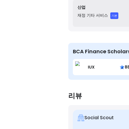
partner universities acros
산업
educational expenses.
재정
기타 서비스
기본
BCA Finance Schol
IUX
8
리뷰
Social Scout