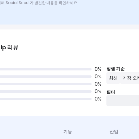
에 대해 Social Scout가 발견한 내용을 확인하세요.
ip
리뷰
0
%
정렬 기준
0
%
최신
가장 오
0
%
0
%
필터
0
%
기능
산업