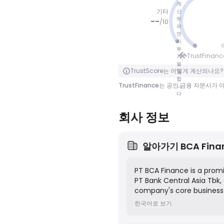
계
기타
산
하
--
/
10
려
면
리
점수 없음
뷰
TrustFinan
가
필
클릭하여 뒤집기
TrustScore는 어떻게 계산되나요?
요
합
TrustFinance는 공인 금융 자문사
니
다
회사 정보
알아가기
BCA Fina
PT BCA Finance is a prom
PT Bank Central Asia Tbk, 
company's core business i
and motorcycles). As part 
한국어로 보기
Finance Peduli" (BCA Fin
This scholarship is aime