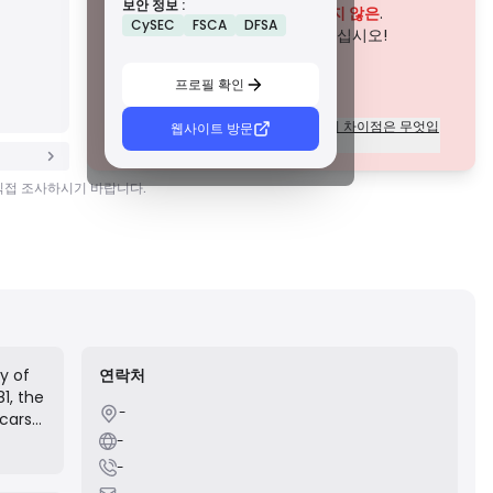
보안 정보 :
존경받는 지역 규제 기관에서 부여하는 이 라이선스는 자금
이 회사는 현재
입증되지 않은
.
CySEC
FSCA
DFSA
분리, 재무 보고 및 보상 제도와 같은 강력한 안전 조치를 제공
잠재적인 위험에 주의하십시오!
합니다. 티어 1만큼 엄격하지는 않지만 신뢰할 수 있는 지역
보호를 제공합니다.
C급 면허
프로필 확인
신흥 시장의 규제 기관에서 발급한 이 라이선스는 최소 자본
요건 및 AML 정책과 같은 기본적인 보호 기능을 제공합니다.
각 등급의 라이센스에 대한 규정의 차이점은 무엇입
웹사이트 방문
감독이 덜 엄격하므로 거래자는 주의를 기울이고 안전 조치
니까?
를 확인해야 합니다.
D급 면허
 직접 조사하시기 바랍니다.
감독이 최소화된 관할권에서 발행된 이러한 라이선스는 종종
자금 분리 및 보험과 같은 주요 보호 기능이 부족합니다. 운영
유연성 측면에서는 매력적이지만 거래자에게 더 높은 위험을
초래합니다.
y of
연락처
1, the
-
(cars
 "BCA
-
ship.
-
s