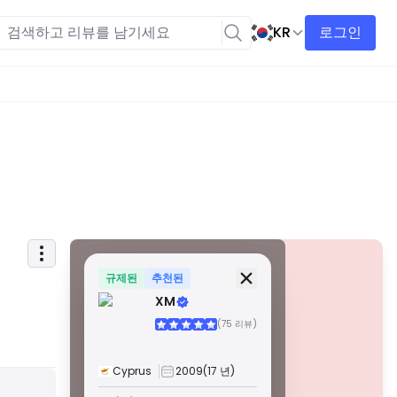
KR
로그인
보안 정보
면허
규제된
추천된
XM
A급 면허
(75 리뷰)
전 세계적으로 유명한 규제 기관에서 발급한 이 라이선스는
엄격한 규정 준수, 자금 분리, 보험 및 정기 감사를 통해 거래
자에게 최고의 보호를 보장합니다. 분쟁 해결 및 AML/CTF 표
Cyprus
2009
(17 년)
준 준수는 보안을 더욱 강화합니다.
경고
B급 면허