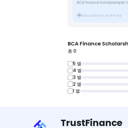
BCA Finance Scholarship
트러스트파이낸스 AI 분석 제공
BCA Finance Scholarsh
총 0
5
별
4
별
3
별
2
별
1
별
TrustFinance