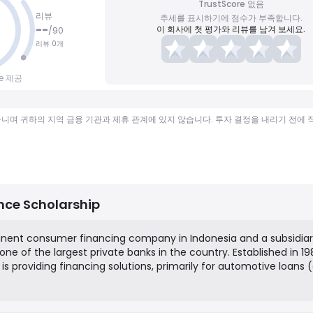
TrustScore 없음
리뷰
추세를 표시하기에 점수가 부족합니다.
--
이 회사에 첫 평가와 리뷰를 남겨 보세요.
/
90
리뷰 0개
ce 제공
가 아니며 귀하의 지역 금융 기관과 제휴 관계에 있지 않습니다. 투자 결정을 내리기 전에
nce Scholarship
inent consumer financing company in Indonesia and a subsidiar
one of the largest private banks in the country. Established in 198
s providing financing solutions, primarily for automotive loans 
of its corporate social responsibility (CSR) initiatives under the
ance Cares) program, the company runs the BCA Finance Scholar
d at supporting high-achieving undergraduate students at variou