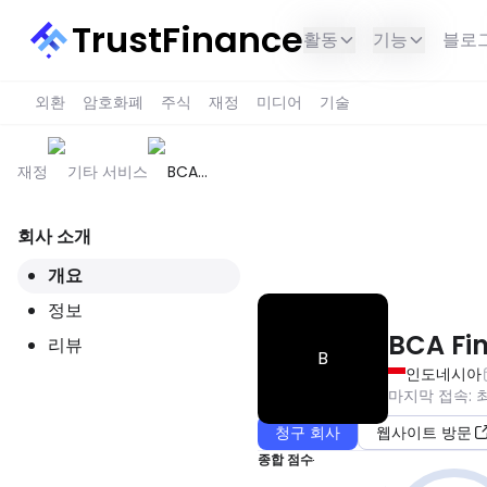
TrustFinance
활동
기능
블로
외환
암호화폐
주식
재정
미디어
기술
재정
기타 서비스
BCA
Finance
Scholarship
회사 소개
이 서비스는 귀하의 지역에서 사용
개요
정보
BCA Fi
리뷰
B
인도네시아
마지막 접속
:
청구 회사
웹사이트 방문
종합 점수