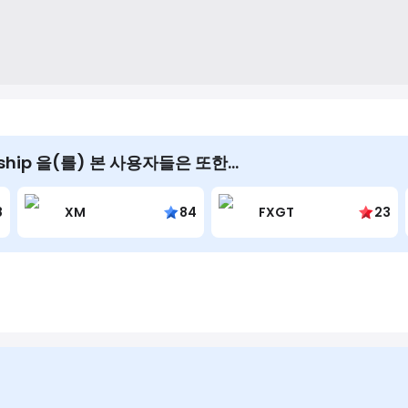
s Indonesia by providing financial assistance to help cover their
arship 을(를) 본 사용자들은 또한…
8
XM
84
FXGT
23