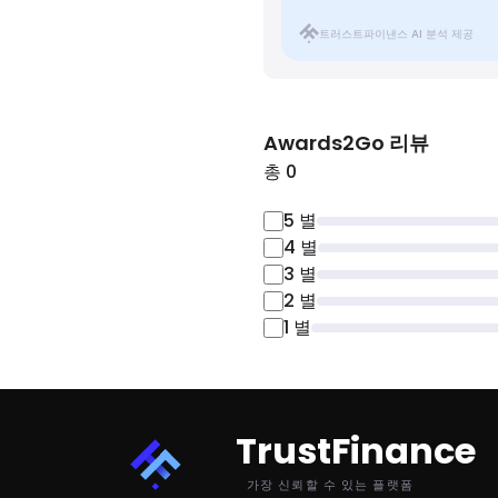
트러스트파이낸스 AI 분석 제공
Awards2Go
리뷰
총 0
5
별
4
별
3
별
2
별
1
별
TrustFinance
가장 신뢰할 수 있는 플랫폼