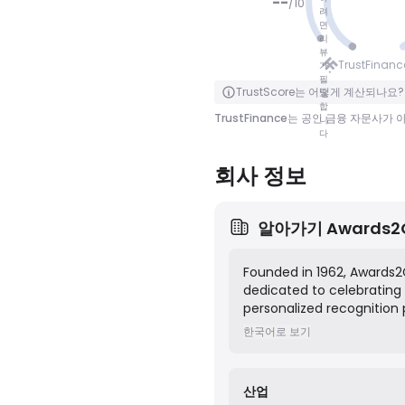
--
/
10
려
면
리
점수 없음
뷰
TrustFinan
가
필
클릭하여 뒤집기
TrustScore는 어떻게 계산되나요?
요
합
TrustFinance는 공인 금융 자문사
니
다
회사 정보
알아가기
Awards2
Founded in 1962, Awards2
dedicated to celebrating
personalized recognition
comprehensive selection o
한국어로 보기
medals, and custom-engra
through their online e-
산업