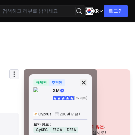
KR
로그인
보안 정보
면허
규제된
추천된
XM
A급 면허
(75 리뷰)
전 세계적으로 유명한 규제 기관에서 발급한 이 라이선스는
엄격한 규정 준수, 자금 분리, 보험 및 정기 감사를 통해 거래
자에게 최고의 보호를 보장합니다. 분쟁 해결 및 AML/CTF 표
Cyprus
2009
(17 년)
준 준수는 보안을 더욱 강화합니다.
경고
B급 면허
보안 정보 :
존경받는 지역 규제 기관에서 부여하는 이 라이선스는 자금
이 회사는 현재
입증되지 않은
.
CySEC
FSCA
DFSA
분리, 재무 보고 및 보상 제도와 같은 강력한 안전 조치를 제공
잠재적인 위험에 주의하십시오!