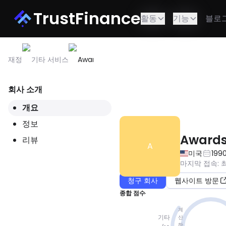
TrustFinance
활동
기능
블로
재정
기타 서비스
Awards2Go
회사 소개
이 서비스는 귀하의 지역에서 사용
개요
정보
Award
리뷰
A
미국
199
마지막 접속
:
청구 회사
웹사이트 방문
종합 점수
계
기타
산
하