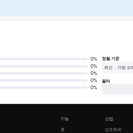
0
%
정렬 기준
0
%
최신
가장 오
0
%
0
%
필터
0
%
기능
산업
홈
암호화폐