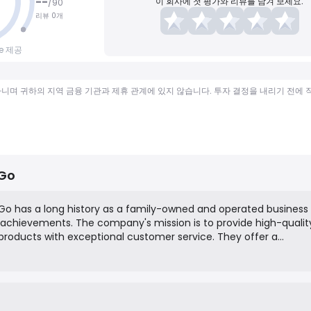
--
이 회사에 첫 평가와 리뷰를 남겨 보세요.
/
90
리뷰 0개
ce 제공
가 아니며 귀하의 지역 금융 기관과 제휴 관계에 있지 않습니다. 투자 결정을 내리기 전에
Go
Go has a long history as a family-owned and operated business
 achievements. The company's mission is to provide high-qualit
 products with exceptional customer service. They offer a
f items, including corporate awards, sports trophies, plaques,
ved gifts, catering to both individual and organizational need
commerce platform.