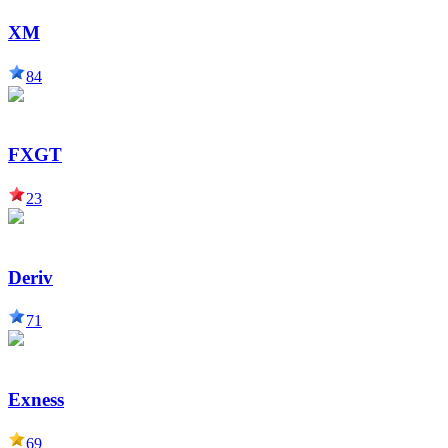
XM
84
FXGT
23
Deriv
71
Exness
69