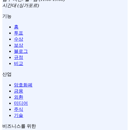
시간대 (싱가포르)
기능
홈
투표
수상
보상
블로그
규정
비교
산업
암호화폐
금융
외환
미디어
주식
기술
비즈니스를 위한