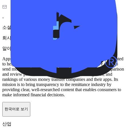
-
소셜
회사가 정보를 업데이트하지 않았습니다.
알아가기 Apps-for-money-transfer.com
Apps-for-money-transfer.com is an informational website dedicated
to helping users find the most suitable and cost-effective ways to
send money internationally. The platform functions as a comparison
and review portal, offering detailed analysis, user guides, and
rankings of various money transfer companies and their apps. Its
mission is to bring transparency to the remittance industry by
providing clear, well-researched content that enables consumers to
make informed financial decisions.
한국어로 보기
산업