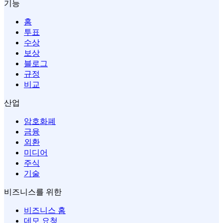
기능
홈
투표
수상
보상
블로그
규정
비교
산업
암호화폐
금융
외환
미디어
주식
기술
비즈니스를 위한
비즈니스 홈
데모 요청