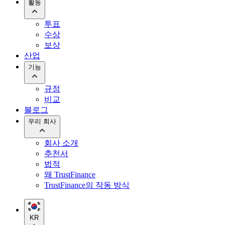
활동
투표
수상
보상
산업
기능
규정
비교
블로그
우리 회사
회사 소개
추천서
법적
왜 TrustFinance
TrustFinance의 작동 방식
KR