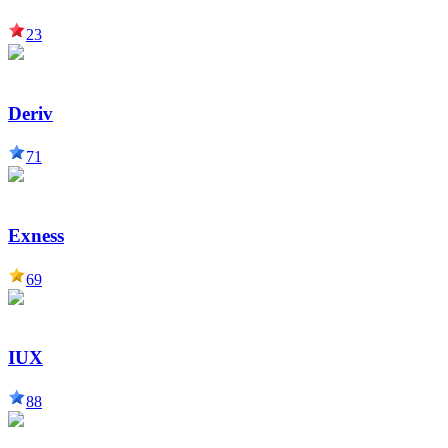
23
Deriv
71
Exness
69
IUX
88