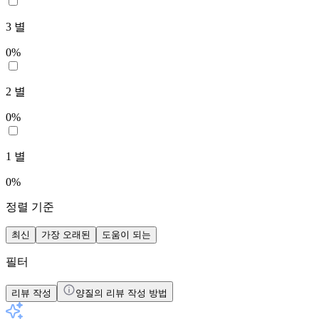
3
별
0
%
2
별
0
%
1
별
0
%
정렬 기준
최신
가장 오래된
도움이 되는
필터
리뷰 작성
양질의 리뷰 작성 방법