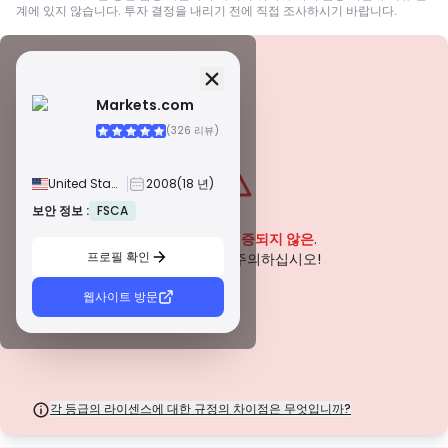
계에 있지 않습니다. 투자 결정을 내리기 전에 직접 조사하시기 바랍니다.
보안 정보
면허
Markets.com
A급 면허
(326 리뷰)
전 세계적으로 유명한 규제 기관에서 발급한 이 라이선스는 엄격한 규정 준수,
자금 분리, 보험 및 정기 감사를 통해 거래자에게 최고의 보호를 보장합니다. 분
쟁 해결 및 AML/CTF 표준 준수는 보안을 더욱 강화합니다.
United States
2008
(18 년)
B급 면허
존경받는 지역 규제 기관에서 부여하는 이 라이선스는 자금 분리, 재무 보고 및
보안 정보 :
FSCA
경고
보상 제도와 같은 강력한 안전 조치를 제공합니다. 티어 1만큼 엄격하지는 않지
이 회사는 현재
입증되지 않은
.
만 신뢰할 수 있는 지역 보호를 제공합니다.
프로필 확인
C급 면허
잠재적인 위험에 주의하십시오!
신흥 시장의 규제 기관에서 발급한 이 라이선스는 최소 자본 요건 및 AML 정책
과 같은 기본적인 보호 기능을 제공합니다. 감독이 덜 엄격하므로 거래자는 주
웹사이트 방문
의를 기울이고 안전 조치를 확인해야 합니다.
D급 면허
감독이 최소화된 관할권에서 발행된 이러한 라이선스는 종종 자금 분리 및 보험
과 같은 주요 보호 기능이 부족합니다. 운영 유연성 측면에서는 매력적이지만
거래자에게 더 높은 위험을 초래합니다.
각 등급의 라이센스에 대한 규정의 차이점은 무엇입니까?