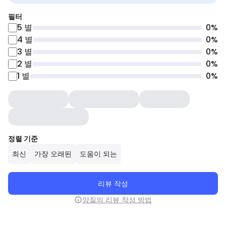
필터
5
별
0
%
4
별
0
%
3
별
0
%
2
별
0
%
1
별
0
%
정렬 기준
최신
가장 오래된
도움이 되는
리뷰 작성
양질의 리뷰 작성 방법