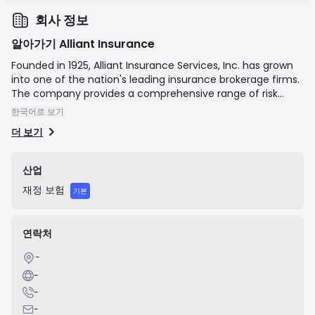
회사 정보
알아가기 Alliant Insurance
Founded in 1925, Alliant Insurance Services, Inc. has grown
into one of the nation's leading insurance brokerage firms.
The company provides a comprehensive range of risk
management, insurance, and consulting services,
한국어로 보기
including property and casualty insurance, employee
더 보기
benefits, underwriting solutions, and specialty programs for
various industries. Alliant's business model is built on a
foundation of deep industry expertise, strong carrier
산업
relationships, and a commitment to client advocacy,
재정
보험
aiming to provide innovative and customized solutions to
기본
protect the assets and human capital of its clients.
연락처
-
-
-
-