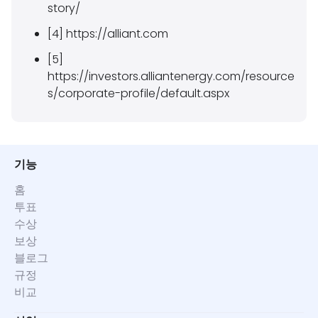
story/
[4] https://alliant.com
[5]
https://investors.alliantenergy.com/resource
s/corporate-profile/default.aspx
기능
홈
투표
수상
보상
블로그
규정
비교