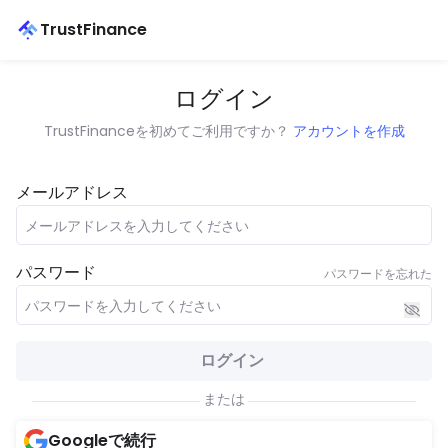
TrustFinance
ログイン
TrustFinanceを初めてご利用ですか？
アカウントを作成
メールアドレス
パスワード
パスワードを忘れた
ログイン
または
Googleで続行