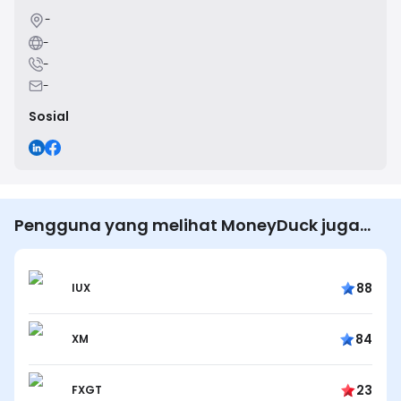
-
-
-
-
Sosial
Pengguna yang melihat MoneyDuck juga
melihat…
88
IUX
84
XM
23
FXGT