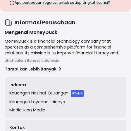
langkah keamanan.
Apa perbedaan regulasi untuk setiap tingkat lisensi?
Lisensi Kelas D
Dari yurisdiksi dengan pengawasan minimal, lisensi ini seringkali
tidak memiliki perlindungan utama seperti pemisahan dana dan
asuransi. Meskipun menarik untuk fleksibilitas operasional, lisensi ini
Informasi Perusahaan
menimbulkan risiko yang lebih tinggi bagi pedagang.
Mengenal MoneyDuck
MoneyDuck is a financial technology company that
operates as a comprehensive platform for financial
solutions. Its mission is to improve financial literacy and
accessibility by allowing users to compare various financial
Lihat dalam Bahasa Indonesia
products such as loans, credit cards, and insurance from
Tampilkan Lebih Banyak
different providers. A key feature of their service is
connecting users with registered financial experts, called
"Duckies," for personalized consultations and advice,
Industri
thereby guiding them toward the most suitable financial
Keuangan
Nasihat Keuangan
products for their needs. The company was founded to
UTAMA
simplify complex financial decisions for the general public.
Keuangan
Layanan Lainnya
Media
Iklan Media
Kontak