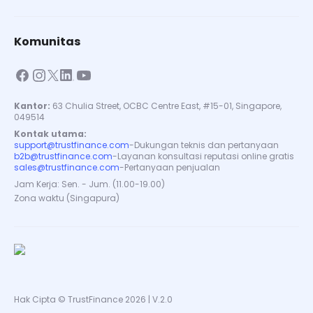
Komunitas
Kantor:
63 Chulia Street, OCBC Centre East, #15-01, Singapore,
049514
Kontak utama:
support@trustfinance.com
-
Dukungan teknis dan pertanyaan
b2b@trustfinance.com
-
Layanan konsultasi reputasi online gratis
sales@trustfinance.com
-
Pertanyaan penjualan
Jam Kerja: Sen. - Jum. (11.00-19.00)
Zona waktu (Singapura)
Hak Cipta © TrustFinance 2026 | V.2.0