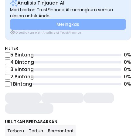
Analisis Tinjauan AI
Mari biarkan TrustFinance AI merangkum semua
ulasan untuk Anda.
Meringkas
Disediakan oleh Analisis AI TrustFinance
FILTER
5
Bintang
0
%
4
Bintang
0
%
3
Bintang
0
%
2
Bintang
0
%
1
Bintang
0
%
URUTKAN BERDASARKAN
Terbaru
Tertua
Bermanfaat