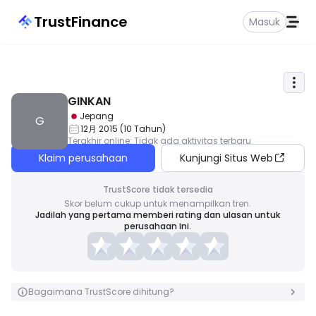
TrustFinance
Masuk
GINKAN
Jepang
G
12月 2015
(
10
Tahun
)
Terakhir online
:
Tidak ada aktivitas terbaru
Klaim perusahaan
Kunjungi Situs Web
TrustScore tidak tersedia
Skor belum cukup untuk menampilkan tren.
Jadilah yang pertama memberi rating dan ulasan untuk
perusahaan ini.
Bagaimana TrustScore dihitung?