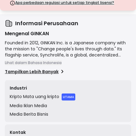
langkah keamanan.
Apa perbedaan regulasi untuk setiap tingkat lisensi?
Lisensi Kelas D
Dari yurisdiksi dengan pengawasan minimal, lisensi ini seringkali
tidak memiliki perlindungan utama seperti pemisahan dana dan
asuransi. Meskipun menarik untuk fleksibilitas operasional, lisensi ini
Informasi Perusahaan
menimbulkan risiko yang lebih tinggi bagi pedagang.
Mengenal GINKAN
Founded in 2012, GINKAN Inc. is a Japanese company with
the mission to "Change people's lives through data." Its
flagship service, Synchrolife, is a global, decentralized
restaurant review platform that rewards users with the
Lihat dalam Bahasa Indonesia
cryptocurrency "SynchroCoin" (SYC) for posting high-
Tampilkan Lebih Banyak
quality reviews and photos. The platform uses AI to provide
personalized restaurant recommendations and aims to
create a new economic ecosystem for the restaurant
Industri
industry by also offering crypto-based loyalty points and
Kripto
Mata uang kripto
marketing solutions for participating restaurants.
UTAMA
Media
Iklan Media
Media
Berita Bisnis
Kontak