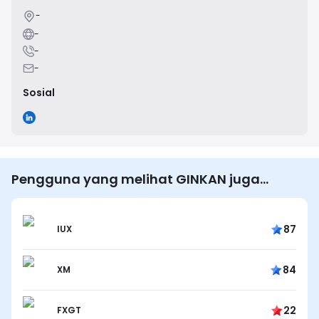
-
-
-
-
Sosial
Pengguna yang melihat GINKAN juga
melihat…
87
IUX
84
XM
22
FXGT