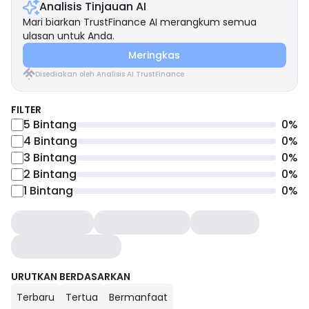
Analisis Tinjauan AI
Mari biarkan TrustFinance AI merangkum semua
ulasan untuk Anda.
Meringkas
Disediakan oleh Analisis AI TrustFinance
FILTER
5
Bintang
0
%
4
Bintang
0
%
3
Bintang
0
%
2
Bintang
0
%
1
Bintang
0
%
URUTKAN BERDASARKAN
Terbaru
Tertua
Bermanfaat