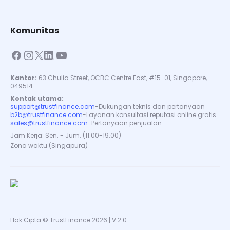
Komunitas
Kantor:
63 Chulia Street, OCBC Centre East, #15-01, Singapore,
049514
Kontak utama:
support@trustfinance.com
-
Dukungan teknis dan pertanyaan
b2b@trustfinance.com
-
Layanan konsultasi reputasi online gratis
sales@trustfinance.com
-
Pertanyaan penjualan
Jam Kerja: Sen. - Jum. (11.00-19.00)
Zona waktu (Singapura)
Hak Cipta © TrustFinance 2026 | V.2.0