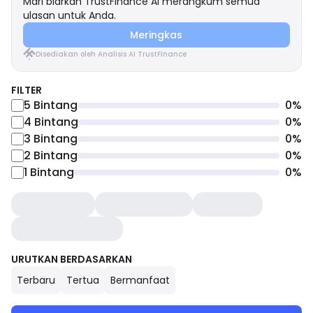
Mari biarkan TrustFinance AI merangkum semua
ulasan untuk Anda.
Meringkas
Disediakan oleh Analisis AI TrustFinance
FILTER
5
Bintang
0
%
4
Bintang
0
%
3
Bintang
0
%
2
Bintang
0
%
1
Bintang
0
%
URUTKAN BERDASARKAN
Terbaru
Tertua
Bermanfaat