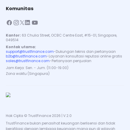
Komunitas
Kantor:
63 Chulia Street, OCBC Centre East, #15-01, Singapore,
049514
Kontak utama:
support@trustfinance.com
-
Dukungan teknis dan pertanyaan
b2b@trustfinance.com
-
Layanan konsultasi reputasi online gratis
sales@trustfinance.com
-
Pertanyaan penjualan
Jam Kerja: Sen. - Jum. (11.00-19.00)
Zona waktu (Singapura)
Hak Cipta © TrustFinance 2026 | V.2.0
TrustFinance bukan penasihat keuangan berlisensi dan tidak
berafiliasi dengan lembaga keuangan mana pun di wilayah