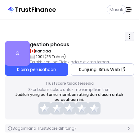
TrustFinance
Masuk
gestion phocus
Kanada
G
2001
(
25
Tahun
)
Terakhir online
:
Tidak ada aktivitas terbaru
Klaim perusahaan
Kunjungi Situs Web
TrustScore tidak tersedia
Skor belum cukup untuk menampilkan tren.
Jadilah yang pertama memberi rating dan ulasan untuk
perusahaan ini.
Bagaimana TrustScore dihitung?