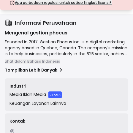
langkah keamanan.
Apa perbedaan regulasi untuk setiap tingkat lisensi?
Lisensi Kelas D
Dari yurisdiksi dengan pengawasan minimal, lisensi ini seringkali
tidak memiliki perlindungan utama seperti pemisahan dana dan
asuransi. Meskipun menarik untuk fleksibilitas operasional, lisensi ini
Informasi Perusahaan
menimbulkan risiko yang lebih tinggi bagi pedagang.
Mengenal gestion phocus
Founded in 2017, Gestion Phocus inc. is a digital marketing
agency based in Quebec, Canada. The company's mission
is to help businesses, particularly in the B2B sector, achieve
growth by developing and implementing effective
Lihat dalam Bahasa Indonesia
marketing strategies. Their services focus on lead
Tampilkan Lebih Banyak
generation and include social media management,
content marketing, search engine optimization (SEO),
Google Ads management, and website design.
Industri
Media
Iklan Media
UTAMA
Keuangan
Layanan Lainnya
Kontak
-