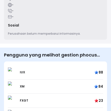
-
-
-
Sosial
Perusahaan belum memperbarui informasinya.
Pengguna yang melihat gestion phocus
juga melihat…
88
IUX
84
XM
23
FXGT