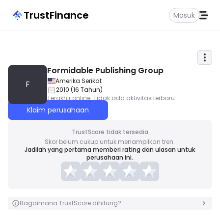
TrustFinance
Masuk
Formidable Publishing Group
Amerika Serikat
F
2010
(
16
Tahun
)
Terakhir online
:
Tidak ada aktivitas terbaru
Klaim perusahaan
TrustScore tidak tersedia
Skor belum cukup untuk menampilkan tren.
Jadilah yang pertama memberi rating dan ulasan untuk
perusahaan ini.
Bagaimana TrustScore dihitung?