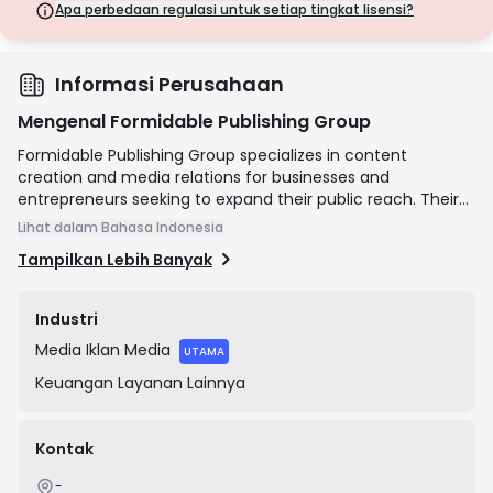
langkah keamanan.
Apa perbedaan regulasi untuk setiap tingkat lisensi?
Lisensi Kelas D
Dari yurisdiksi dengan pengawasan minimal, lisensi ini seringkali
tidak memiliki perlindungan utama seperti pemisahan dana dan
asuransi. Meskipun menarik untuk fleksibilitas operasional, lisensi ini
Informasi Perusahaan
menimbulkan risiko yang lebih tinggi bagi pedagang.
Mengenal Formidable Publishing Group
Formidable Publishing Group specializes in content
creation and media relations for businesses and
entrepreneurs seeking to expand their public reach. Their
stated goal is to streamline the process of connecting
Lihat dalam Bahasa Indonesia
clients with media professionals to share their stories and
Tampilkan Lebih Banyak
expertise with a wider audience. The company offers a
range of services tailored to individual client needs,
focusing on securing media placements and creating
Industri
compelling content to enhance brand visibility.
Media
Iklan Media
UTAMA
Keuangan
Layanan Lainnya
Kontak
-