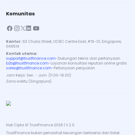
Komunitas
Kantor:
63 Chulia Street, OCBC Centre East, #15-01, Singapore,
049514
Kontak utama:
support@trustfinance.com
-
Dukungan teknis dan pertanyaan
b2b@trustfinance.com
-
Layanan konsultasi reputasi online gratis
sales@trustfinance.com
-
Pertanyaan penjualan
Jam Kerja: Sen. - Jum. (11.00-19.00)
Zona waktu (Singapura)
Hak Cipta © TrustFinance 2026 | V.2.0
TrustFinance bukan penasihat keuangan berlisensi dan tidak