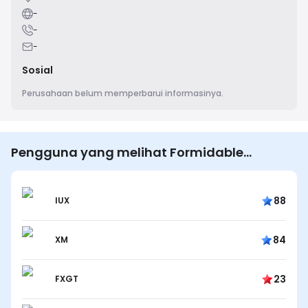
-
-
-
Sosial
Perusahaan belum memperbarui informasinya.
Pengguna yang melihat Formidable
Publishing Group juga melihat…
88
IUX
84
XM
23
FXGT