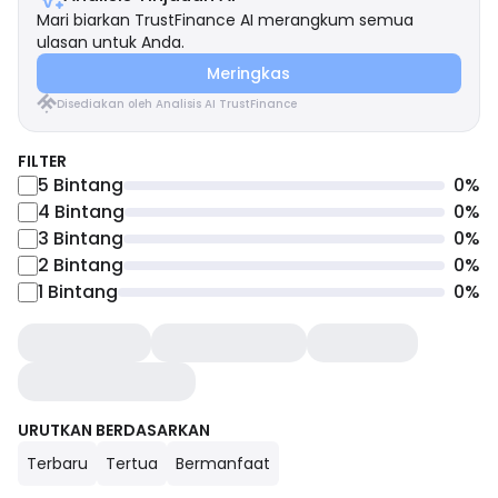
Mari biarkan TrustFinance AI merangkum semua
ulasan untuk Anda.
Meringkas
Disediakan oleh Analisis AI TrustFinance
FILTER
5
Bintang
0
%
4
Bintang
0
%
3
Bintang
0
%
2
Bintang
0
%
1
Bintang
0
%
URUTKAN BERDASARKAN
Terbaru
Tertua
Bermanfaat