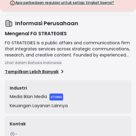
langkah keamanan.
Apa perbedaan regulasi untuk setiap tingkat lisensi?
Lisensi Kelas D
Dari yurisdiksi dengan pengawasan minimal, lisensi ini seringkali
tidak memiliki perlindungan utama seperti pemisahan dana dan
asuransi. Meskipun menarik untuk fleksibilitas operasional, lisensi ini
Informasi Perusahaan
menimbulkan risiko yang lebih tinggi bagi pedagang.
Mengenal FG STRATEGIES
FG STRATEGIES is a public affairs and communications firm
that integrates services across strategic communications,
research, and creative content. Founded by experienced
political strategists, the company specializes in managing
Lihat dalam Bahasa Indonesia
complex, high-stakes campaigns for a diverse range of
Tampilkan Lebih Banyak
clients, including corporations, trade associations, and
political candidates. Their stated mission is to provide
comprehensive, data-driven strategies to achieve victory
Industri
in challenging political and public opinion battles.
Media
Iklan Media
UTAMA
Keuangan
Layanan Lainnya
Kontak
-