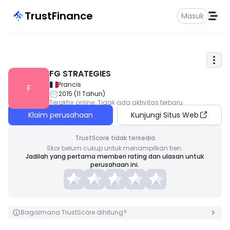
TrustFinance
Masuk
FG STRATEGIES
Prancis
F
2015
(
11
Tahun
)
Terakhir online
:
Tidak ada aktivitas terbaru
Klaim perusahaan
Kunjungi Situs Web
TrustScore tidak tersedia
Skor belum cukup untuk menampilkan tren.
Jadilah yang pertama memberi rating dan ulasan untuk
perusahaan ini.
Bagaimana TrustScore dihitung?