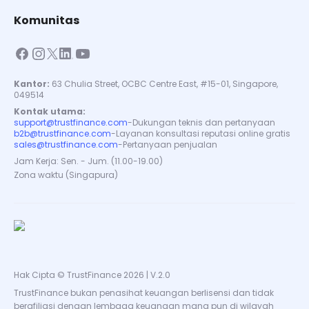
Komunitas
Kantor:
63 Chulia Street, OCBC Centre East, #15-01, Singapore,
049514
Kontak utama:
support@trustfinance.com
-
Dukungan teknis dan pertanyaan
b2b@trustfinance.com
-
Layanan konsultasi reputasi online gratis
sales@trustfinance.com
-
Pertanyaan penjualan
Jam Kerja: Sen. - Jum. (11.00-19.00)
Zona waktu (Singapura)
Hak Cipta © TrustFinance 2026 | V.2.0
TrustFinance bukan penasihat keuangan berlisensi dan tidak
berafiliasi dengan lembaga keuangan mana pun di wilayah