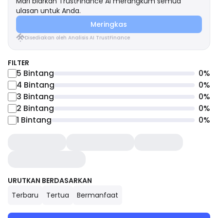
Mari biarkan TrustFinance AI merangkum semua
ulasan untuk Anda.
Meringkas
Disediakan oleh Analisis AI TrustFinance
FILTER
5
Bintang
0
%
4
Bintang
0
%
3
Bintang
0
%
2
Bintang
0
%
1
Bintang
0
%
URUTKAN BERDASARKAN
Terbaru
Tertua
Bermanfaat