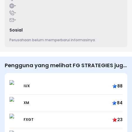
-
-
-
Sosial
Perusahaan belum memperbarui informasinya.
Pengguna yang melihat FG STRATEGIES juga
melihat…
88
IUX
84
XM
23
FXGT