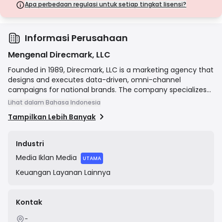
langkah keamanan.
Apa perbedaan regulasi untuk setiap tingkat lisensi?
Lisensi Kelas D
Dari yurisdiksi dengan pengawasan minimal, lisensi ini seringkali
tidak memiliki perlindungan utama seperti pemisahan dana dan
asuransi. Meskipun menarik untuk fleksibilitas operasional, lisensi ini
Informasi Perusahaan
menimbulkan risiko yang lebih tinggi bagi pedagang.
Mengenal Direcmark, LLC
Founded in 1989, Direcmark, LLC is a marketing agency that
designs and executes data-driven, omni-channel
campaigns for national brands. The company specializes
in customer acquisition and lead generation through
Lihat dalam Bahasa Indonesia
services including direct mail, email marketing, and digital
Tampilkan Lebih Banyak
advertising. Direcmark focuses on helping clients in sectors
such as financial services, insurance, and retail to identify
and engage their target audiences effectively.
Industri
Media
Iklan Media
UTAMA
Keuangan
Layanan Lainnya
Kontak
-