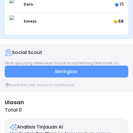
71
Deriv
69
Exness
Social Scout
Lihat apa yang ditemukan Social Scout tentang Direcmark, LLC
Meringkas
Disediakan oleh Analisis AI TrustFinance
Ulasan
Total 0
Analisis Tinjauan AI