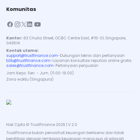
Komunitas
Kantor:
63 Chulia Street, OCBC Centre East, #15-01, Singapore,
049514
Kontak utama:
support@trustfinance.com
-
Dukungan teknis dan pertanyaan
b2b@trustfinance.com
-
Layanan konsultasi reputasi online gratis
sales@trustfinance.com
-
Pertanyaan penjualan
Jam Kerja: Sen. - Jum. (11.00-19.00)
Zona waktu (Singapura)
Hak Cipta © TrustFinance 2026 | V.2.0
TrustFinance bukan penasihat keuangan berlisensi dan tidak
berafiliasi dengan lembaga keuangan mana pun di wilayah