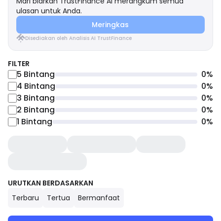
Mari biarkan TrustFinance AI merangkum semua
ulasan untuk Anda.
Meringkas
Disediakan oleh Analisis AI TrustFinance
FILTER
5
Bintang
0
%
4
Bintang
0
%
3
Bintang
0
%
2
Bintang
0
%
1
Bintang
0
%
URUTKAN BERDASARKAN
Terbaru
Tertua
Bermanfaat