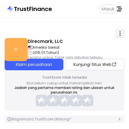
TrustFinance
Masuk
Direcmark, LLC
Amerika Serikat
D
2015
(
11
Tahun
)
Terakhir online
:
Tidak ada aktivitas terbaru
Klaim perusahaan
Kunjungi Situs Web
TrustScore tidak tersedia
Skor belum cukup untuk menampilkan tren.
Jadilah yang pertama memberi rating dan ulasan untuk
perusahaan ini.
Bagaimana TrustScore dihitung?