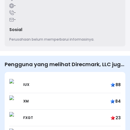
-
-
-
Sosial
Perusahaan belum memperbarui informasinya.
Pengguna yang melihat Direcmark, LLC juga
melihat…
88
IUX
84
XM
23
FXGT