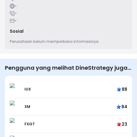
-
-
-
Sosial
Perusahaan belum memperbarui informasinya.
Pengguna yang melihat DineStrategy juga
melihat…
88
IUX
84
XM
23
FXGT