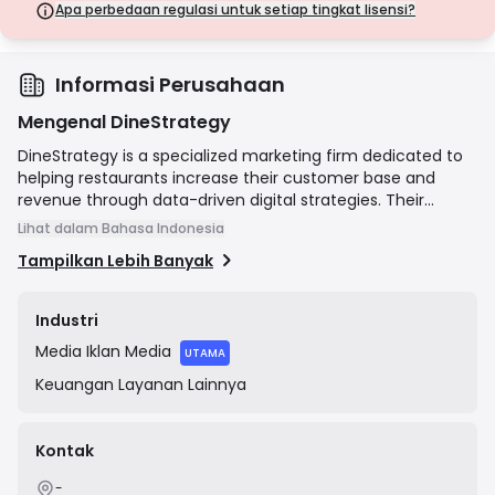
langkah keamanan.
Apa perbedaan regulasi untuk setiap tingkat lisensi?
Lisensi Kelas D
Dari yurisdiksi dengan pengawasan minimal, lisensi ini seringkali
tidak memiliki perlindungan utama seperti pemisahan dana dan
asuransi. Meskipun menarik untuk fleksibilitas operasional, lisensi ini
Informasi Perusahaan
menimbulkan risiko yang lebih tinggi bagi pedagang.
Mengenal DineStrategy
DineStrategy is a specialized marketing firm dedicated to
helping restaurants increase their customer base and
revenue through data-driven digital strategies. Their
services encompass website design, search engine
Lihat dalam Bahasa Indonesia
optimization (SEO), Google Business Profile management,
Tampilkan Lebih Banyak
social media marketing, and professional food
photography. The company's mission is to act as a growth
partner for restaurants, delivering measurable results and
Industri
a positive return on investment by enhancing their online
Media
Iklan Media
presence and attracting more diners.
UTAMA
Keuangan
Layanan Lainnya
Kontak
-