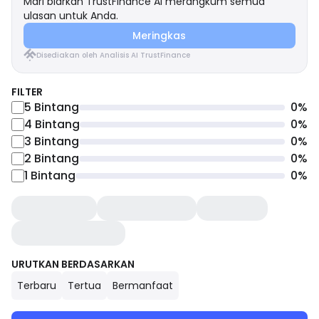
Mari biarkan TrustFinance AI merangkum semua
ulasan untuk Anda.
Meringkas
Disediakan oleh Analisis AI TrustFinance
FILTER
5
Bintang
0
%
4
Bintang
0
%
3
Bintang
0
%
2
Bintang
0
%
1
Bintang
0
%
URUTKAN BERDASARKAN
Terbaru
Tertua
Bermanfaat