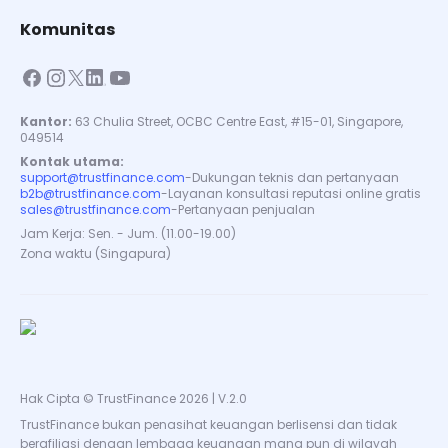
Komunitas
Kantor:
63 Chulia Street, OCBC Centre East, #15-01, Singapore,
049514
Kontak utama:
support@trustfinance.com
-
Dukungan teknis dan pertanyaan
b2b@trustfinance.com
-
Layanan konsultasi reputasi online gratis
sales@trustfinance.com
-
Pertanyaan penjualan
Jam Kerja: Sen. - Jum. (11.00-19.00)
Zona waktu (Singapura)
Hak Cipta © TrustFinance 2026 | V.2.0
TrustFinance bukan penasihat keuangan berlisensi dan tidak
berafiliasi dengan lembaga keuangan mana pun di wilayah