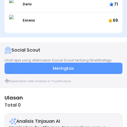
71
Deriv
69
Exness
Social Scout
Lihat apa yang ditemukan Social Scout tentang DineStrategy
Meringkas
Disediakan oleh Analisis AI TrustFinance
Ulasan
Total 0
Analisis Tinjauan AI