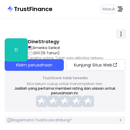
TrustFinance
Masuk
DineStrategy
Amerika Serikat
D
2011
(
15
Tahun
)
Terakhir online
:
Tidak ada aktivitas terbaru
Klaim perusahaan
Kunjungi Situs Web
TrustScore tidak tersedia
Skor belum cukup untuk menampilkan tren.
Jadilah yang pertama memberi rating dan ulasan untuk
perusahaan ini.
Bagaimana TrustScore dihitung?