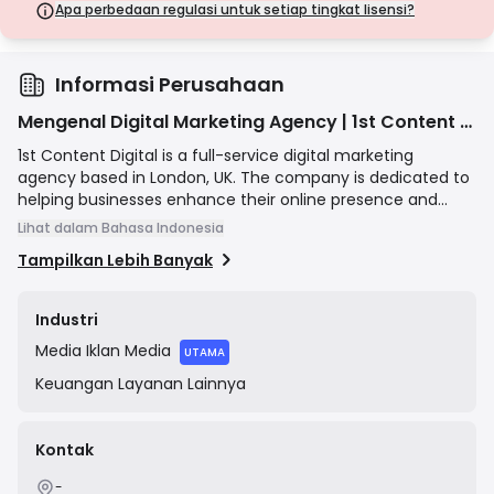
langkah keamanan.
Apa perbedaan regulasi untuk setiap tingkat lisensi?
Lisensi Kelas D
Dari yurisdiksi dengan pengawasan minimal, lisensi ini seringkali
tidak memiliki perlindungan utama seperti pemisahan dana dan
asuransi. Meskipun menarik untuk fleksibilitas operasional, lisensi ini
Informasi Perusahaan
menimbulkan risiko yang lebih tinggi bagi pedagang.
Mengenal Digital Marketing Agency | 1st Content Digital
1st Content Digital is a full-service digital marketing
agency based in London, UK. The company is dedicated to
helping businesses enhance their online presence and
achieve tangible growth through comprehensive, data-
Lihat dalam Bahasa Indonesia
driven strategies. Their core services include Search Engine
Tampilkan Lebih Banyak
Optimization (SEO), Pay-Per-Click (PPC) advertising, social
media marketing, and content creation. They emphasize a
client-centric approach, focusing on delivering
Industri
measurable results and a strong return on investment for
Media
Iklan Media
their partners.
UTAMA
Keuangan
Layanan Lainnya
Kontak
-