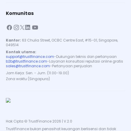
Komunitas
Kantor:
63 Chulia Street, OCBC Centre East, #15-01, Singapore,
049514
Kontak utama:
support@trustfinance.com
-
Dukungan teknis dan pertanyaan
b2b@trustfinance.com
-
Layanan konsultasi reputasi online gratis
sales@trustfinance.com
-
Pertanyaan penjualan
Jam Kerja: Sen. - Jum. (11.00-19.00)
Zona waktu (Singapura)
Hak Cipta © TrustFinance 2026 | V.2.0
TrustFinance bukan penasihat keuangan berlisensi dan tidak