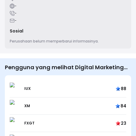
-
-
-
Sosial
Perusahaan belum memperbarui informasinya.
Pengguna yang melihat Digital Marketing
Agency | 1st Content Digital juga melihat…
88
IUX
84
XM
23
FXGT