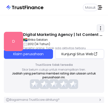
TrustFinance
Masuk
Digital Marketing Agency | 1st Content Di
gital
Afrika Selatan
D
2012
(
14
Tahun
)
Terakhir online
:
Tidak ada aktivitas terbaru
Klaim perusahaan
Kunjungi Situs Web
TrustScore tidak tersedia
Skor belum cukup untuk menampilkan tren.
Jadilah yang pertama memberi rating dan ulasan untuk
perusahaan ini.
Bagaimana TrustScore dihitung?