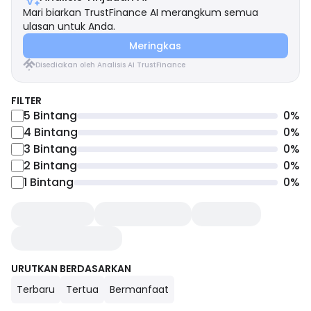
Mari biarkan TrustFinance AI merangkum semua
ulasan untuk Anda.
Meringkas
Disediakan oleh Analisis AI TrustFinance
FILTER
5
Bintang
0
%
4
Bintang
0
%
3
Bintang
0
%
2
Bintang
0
%
1
Bintang
0
%
URUTKAN BERDASARKAN
Terbaru
Tertua
Bermanfaat