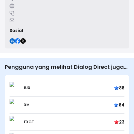
-
-
-
Sosial
Pengguna yang melihat Dialog Direct juga
melihat…
88
IUX
84
XM
23
FXGT