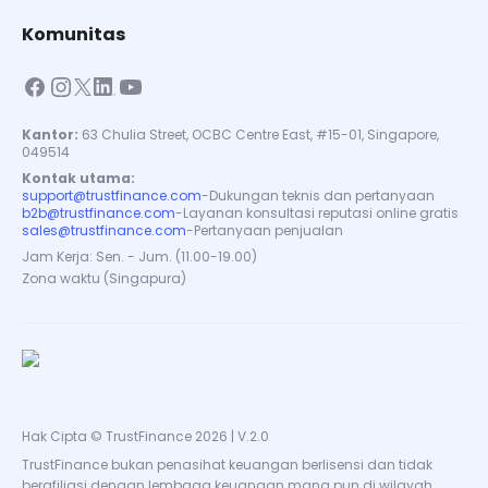
Komunitas
Kantor:
63 Chulia Street, OCBC Centre East, #15-01, Singapore,
049514
Kontak utama:
support@trustfinance.com
-
Dukungan teknis dan pertanyaan
b2b@trustfinance.com
-
Layanan konsultasi reputasi online gratis
sales@trustfinance.com
-
Pertanyaan penjualan
Jam Kerja: Sen. - Jum. (11.00-19.00)
Zona waktu (Singapura)
Hak Cipta © TrustFinance 2026 | V.2.0
TrustFinance bukan penasihat keuangan berlisensi dan tidak
berafiliasi dengan lembaga keuangan mana pun di wilayah