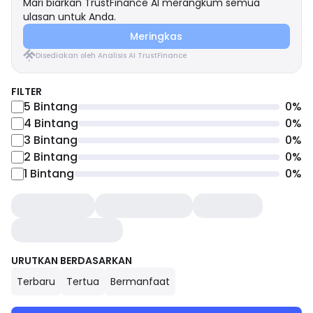
Mari biarkan TrustFinance AI merangkum semua
ulasan untuk Anda.
Meringkas
Disediakan oleh Analisis AI TrustFinance
FILTER
5
Bintang
0
%
4
Bintang
0
%
3
Bintang
0
%
2
Bintang
0
%
1
Bintang
0
%
URUTKAN BERDASARKAN
Terbaru
Tertua
Bermanfaat