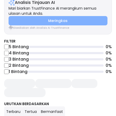
Analisis Tinjauan AI
Mari biarkan TrustFinance AI merangkum semua
ulasan untuk Anda.
Meringkas
Disediakan oleh Analisis AI TrustFinance
FILTER
5
Bintang
0
%
4
Bintang
0
%
3
Bintang
0
%
2
Bintang
0
%
1
Bintang
0
%
URUTKAN BERDASARKAN
Terbaru
Tertua
Bermanfaat