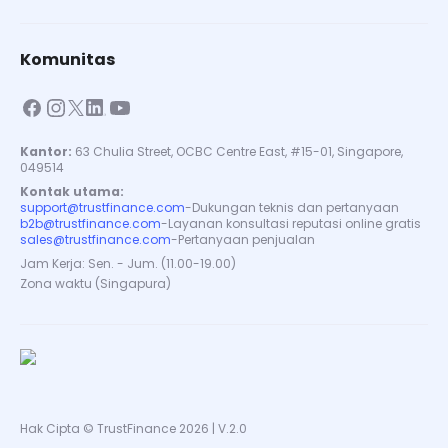
Komunitas
Kantor:
63 Chulia Street, OCBC Centre East, #15-01, Singapore,
049514
Kontak utama:
support@trustfinance.com
-
Dukungan teknis dan pertanyaan
b2b@trustfinance.com
-
Layanan konsultasi reputasi online gratis
sales@trustfinance.com
-
Pertanyaan penjualan
Jam Kerja: Sen. - Jum. (11.00-19.00)
Zona waktu (Singapura)
Hak Cipta © TrustFinance 2026 | V.2.0