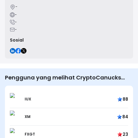
-
-
-
-
Sosial
Pengguna yang melihat CryptoCanucks
juga melihat…
88
IUX
84
XM
23
FXGT