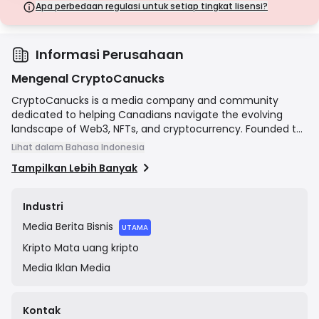
langkah keamanan.
Apa perbedaan regulasi untuk setiap tingkat lisensi?
Lisensi Kelas D
Dari yurisdiksi dengan pengawasan minimal, lisensi ini seringkali
tidak memiliki perlindungan utama seperti pemisahan dana dan
asuransi. Meskipun menarik untuk fleksibilitas operasional, lisensi ini
Informasi Perusahaan
menimbulkan risiko yang lebih tinggi bagi pedagang.
Mengenal CryptoCanucks
CryptoCanucks is a media company and community
dedicated to helping Canadians navigate the evolving
landscape of Web3, NFTs, and cryptocurrency. Founded to
be a trusted resource, the company produces a variety of
Lihat dalam Bahasa Indonesia
content including articles, podcasts, and a newsletter.
Tampilkan Lebih Banyak
Their mission is to onboard the next wave of Canadians
into the digital asset space by providing accessible, high-
quality information and fostering a strong community
Industri
through platforms like Discord.
Media
Berita Bisnis
UTAMA
Kripto
Mata uang kripto
Media
Iklan Media
Kontak