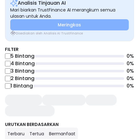
Analisis Tinjauan AI
Mari biarkan TrustFinance AI merangkum semua
ulasan untuk Anda.
Meringkas
Disediakan oleh Analisis AI TrustFinance
FILTER
5
Bintang
0
%
4
Bintang
0
%
3
Bintang
0
%
2
Bintang
0
%
1
Bintang
0
%
URUTKAN BERDASARKAN
Terbaru
Tertua
Bermanfaat