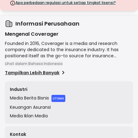
langkah keamanan.
Apa perbedaan regulasi untuk setiap tingkat lisensi?
Lisensi Kelas D
Dari yurisdiksi dengan pengawasan minimal, lisensi ini seringkali
tidak memiliki perlindungan utama seperti pemisahan dana dan
asuransi. Meskipun menarik untuk fleksibilitas operasional, lisensi ini
Informasi Perusahaan
menimbulkan risiko yang lebih tinggi bagi pedagang.
Mengenal Coverager
Founded in 2016, Coverager is a media and research
company dedicated to the insurance industry. It has
positioned itself as the go-to source for insurance
executives, investors, and entrepreneurs to get the latest
Lihat dalam Bahasa Indonesia
insights, news, and analysis on insurance technology and
Tampilkan Lebih Banyak
innovation (Insurtech). The company's mission is to help
its audience stay ahead of industry trends and make
better-informed decisions through its digital content,
Industri
newsletters, and in-depth reports.
Media
Berita Bisnis
UTAMA
Keuangan
Asuransi
Media
Iklan Media
Kontak