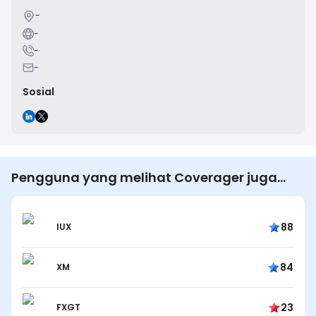
-
-
-
-
Sosial
Pengguna yang melihat Coverager juga
melihat…
88
IUX
84
XM
23
FXGT