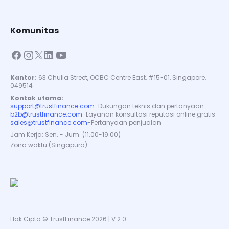
Komunitas
Kantor:
63 Chulia Street, OCBC Centre East, #15-01, Singapore,
049514
Kontak utama:
support@trustfinance.com
-
Dukungan teknis dan pertanyaan
b2b@trustfinance.com
-
Layanan konsultasi reputasi online gratis
sales@trustfinance.com
-
Pertanyaan penjualan
Jam Kerja: Sen. - Jum. (11.00-19.00)
Zona waktu (Singapura)
Hak Cipta © TrustFinance 2026 | V.2.0