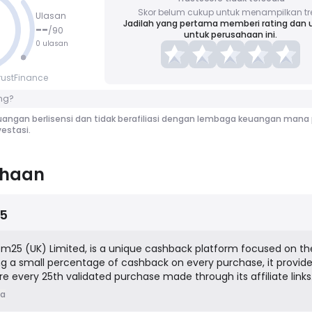
Skor belum cukup untuk menampilkan tr
Ulasan
Jadilah yang pertama memberi rating dan 
--
/
90
untuk perusahaan ini.
0 ulasan
rustFinance
ng?
angan berlisensi dan tidak berafiliasi dengan lembaga keuangan mana 
estasi.
ahaan
5
25 (UK) Limited, is a unique cashback platform focused on th
ng a small percentage of cashback on every purchase, it provide
 every 25th validated purchase made through its affiliate links
fund for the shopper. The company partners with hundreds of maj
ia
 a commission for directing traffic and sales, which in turn fund