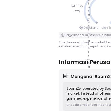
l
Lainnya
a
--
/
10
s
a
n
TIDAK NIL
u
AI
n
Disediakan oleh T
t
Klik untuk membalik
u
Bagaimana TrustScore dihitu
k
d
TrustFinance bukan penasihat keu
i
sebelum membuat keputusan inv
h
i
t
u
Informasi Perus
n
g
Mengenal
Boom2
Boom25, operated by Boom
market. Instead of offeri
gamified experience where
results in a full 100% re
Lihat dalam Bahasa Indones
online retailers and earns