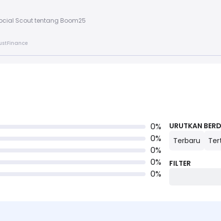
ocial Scout tentang Boom25
rustFinance
0
%
URUTKAN BER
0
%
Terbaru
Ter
0
%
0
%
FILTER
0
%