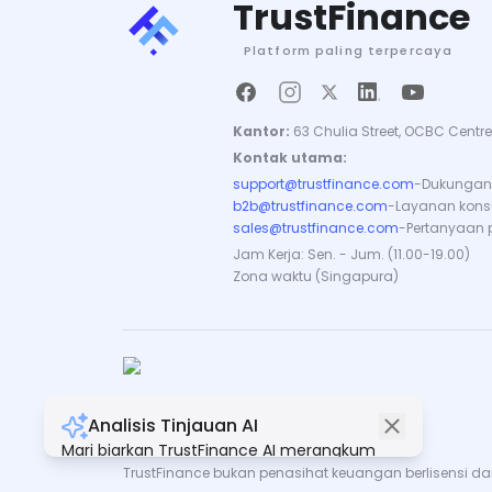
TrustFinance
Platform paling terpercaya
Kantor:
63 Chulia Street, OCBC Centre
Kontak utama:
support@trustfinance.com
-
Dukungan 
b2b@trustfinance.com
-
Layanan konsul
sales@trustfinance.com
-
Pertanyaan 
Jam Kerja: Sen. - Jum. (11.00-19.00)
Zona waktu (Singapura)
Analisis Tinjauan AI
Hak Cipta © TrustFinance 2026 | V.2.0
Mari biarkan TrustFinance AI merangkum
semua ulasan untuk Anda.
TrustFinance bukan penasihat keuangan berlisensi dan