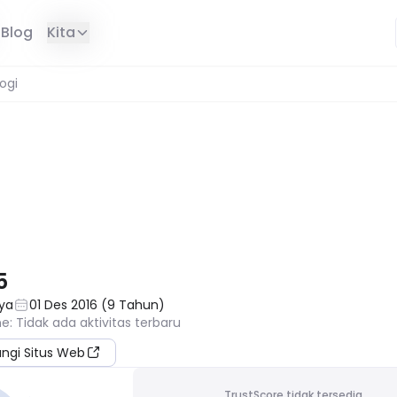
Blog
Kita
ogi
DI WILAYAH ANDA
5
aya
01 Des 2016
(
9
Tahun
)
ne
:
Tidak ada aktivitas terbaru
ungi Situs Web
TrustScore tidak tersedia