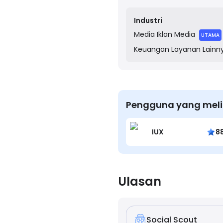
cashback prizes. Founded 
for free, Boom25 aims to
Industri
Media
Iklan Media
UTAMA
Keuangan
Layanan Lainn
Pengguna yang meli
IUX
8
Ulasan
Social Scout