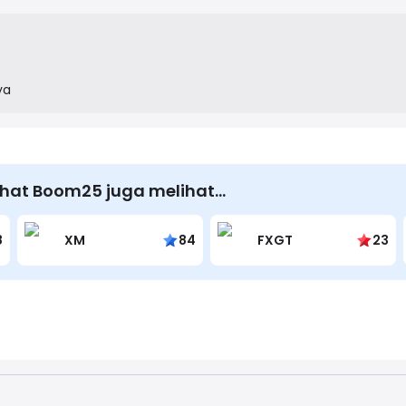
on the principle of giving shoppers a chance to get their shopp
 make online shopping more exciting.
ya
hat Boom25 juga melihat…
8
XM
84
FXGT
23