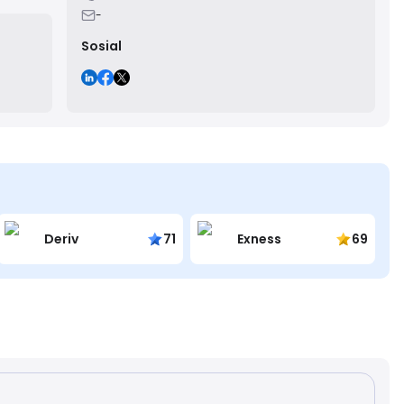
ing
-
Sosial
Deriv
71
Exness
69