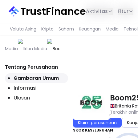
TrustFinance
Aktivitas
Fitur
Valuta Asing
Kripto
Saham
Keuangan
Media
Teknol
Media
Iklan Media
Boom25
Tentang Perusahaan
LAYANAN INI TIDAK TERSEDIA 
Gambaran Umum
Informasi
Boom2
Ulasan
Britania R
Terakhir onli
P
e
Klaim perusahaan
Kunj
r
l
SKOR KESELURUHAN
u
u