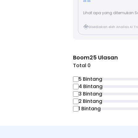
Lihat apa yang ditemukan S
Disediakan oleh Analisis AI T
Boom25
Ulasan
Total 0
5
Bintang
4
Bintang
3
Bintang
2
Bintang
1
Bintang