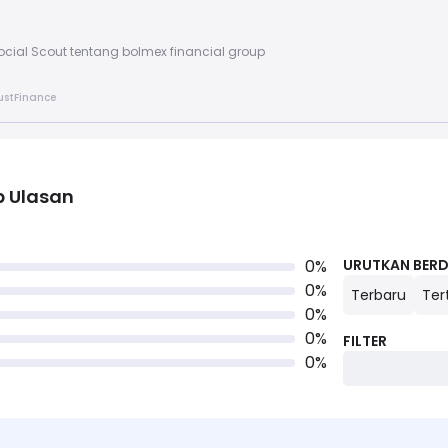
cial Scout tentang bolmex financial group
rustFinance
p
Ulasan
0
%
URUTKAN BER
0
%
Terbaru
Ter
0
%
0
%
FILTER
0
%