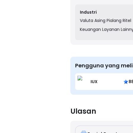
leverage options, and cu
Industri
Valuta Asing
Pialang Ritel
Keuangan
Layanan Lainn
Pengguna yang melih
IUX
8
Ulasan