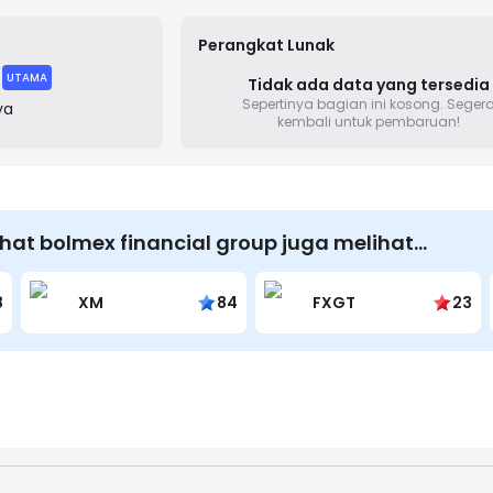
stomer support.
Perangkat Lunak
UTAMA
Tidak ada data yang tersedia
Sepertinya bagian ini kosong.
Seger
ya
kembali untuk pembaruan!
at bolmex financial group juga melihat…
8
XM
84
FXGT
23