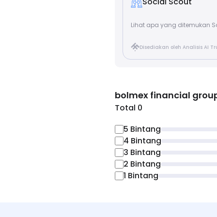
Social Scout
Lihat apa yang ditemukan So
Disediakan oleh Analisis AI T
bolmex financial grou
Total 0
5
Bintang
4
Bintang
3
Bintang
2
Bintang
1
Bintang