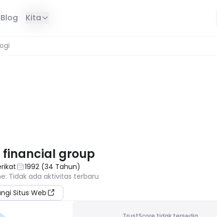
Blog
Kita
ogi
DI WILAYAH ANDA
 financial group
rikat
1992
(
34
Tahun
)
ne
:
Tidak ada aktivitas terbaru
ungi Situs Web
TrustScore tidak tersedia