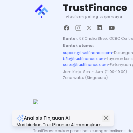
TrustFinance
Platform paling terpercaya
Kantor:
63 Chulia Street, OCBC Centre
Kontak utama:
support@trustfinance.com
-
Dukungan 
b2b@trustfinance.com
-
Layanan konsul
sales@trustfinance.com
-
Pertanyaan 
Jam Kerja: Sen. - Jum. (11.00-19.00)
Zona waktu (Singapura)
Analisis Tinjauan AI
Hak Cipta © TrustFinance 2026 | V.2.0
Mari biarkan TrustFinance AI merangkum
semua ulasan untuk Anda.
TrustFinance bukan penasihat keuangan berlisensi dan