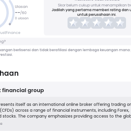
Skor belum cukup untuk menampilkan tr
Ulasan
Jadilah yang pertama memberi rating dan 
--
/
60
untuk perusahaan ini.
0 ulasan
rustFinance
ng?
angan berlisensi dan tidak berafiliasi dengan lembaga keuangan mana 
estasi.
ahaan
 financial group
sents itself as an international online broker offering trading o
(CFDs) across a range of financial instruments, including Forex,
d stocks. The company emphasizes providing access to the glo
trading platforms like MetaTrader 4 (MT4) and MetaTrader 5 (M
ia
ocused on serving retail traders by offering different account ty