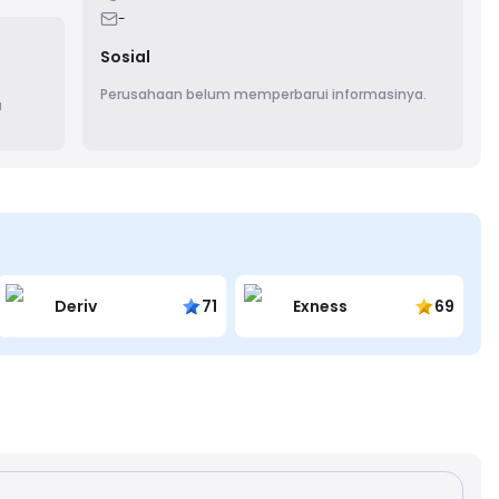
-
Sosial
Perusahaan belum memperbarui informasinya.
a
Deriv
71
Exness
69