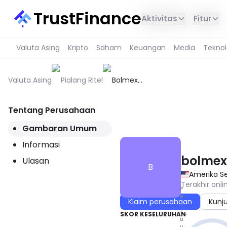
TrustFinance
Aktivitas
Fitur
Valuta Asing
Kripto
Saham
Keuangan
Media
Teknol
Valuta Asing
Pialang Ritel
Bolmex
Financial
Group
Tentang Perusahaan
LAYANAN INI TIDAK TERSEDIA 
Gambaran Umum
Informasi
bolmex
Ulasan
B
Amerika Se
Terakhir onli
P
e
Klaim perusahaan
Kunj
r
l
SKOR KESELURUHAN
u
u