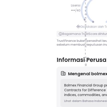
l
Lisensi
a
--
/
40
s
a
n
TIDAK NIL
u
AI
n
Disediakan oleh T
t
Klik untuk membalik
u
Bagaimana TrustScore dihitu
k
d
TrustFinance bukan penasihat keu
i
sebelum membuat keputusan inv
h
i
t
u
Informasi Perus
n
g
Mengenal
bolmex
Bolmex Financial Group pre
Contracts for Difference 
indices, commodities, an
markets through popular 
Lihat dalam Bahasa Indones
Their business model is f