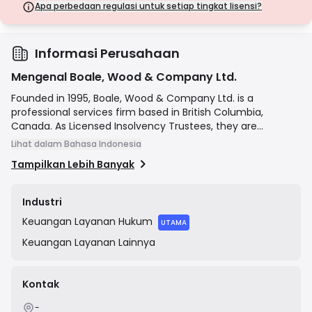
langkah keamanan.
Apa perbedaan regulasi untuk setiap tingkat lisensi?
Lisensi Kelas D
Dari yurisdiksi dengan pengawasan minimal, lisensi ini seringkali
tidak memiliki perlindungan utama seperti pemisahan dana dan
asuransi. Meskipun menarik untuk fleksibilitas operasional, lisensi ini
Informasi Perusahaan
menimbulkan risiko yang lebih tinggi bagi pedagang.
Mengenal Boale, Wood & Company Ltd.
Founded in 1995, Boale, Wood & Company Ltd. is a
professional services firm based in British Columbia,
Canada. As Licensed Insolvency Trustees, they are
federally licensed and regulated professionals who provide
Lihat dalam Bahasa Indonesia
expert advice and services to individuals and businesses
Tampilkan Lebih Banyak
struggling with debt. Their core mission is to offer clear,
confidential, and compassionate guidance on debt relief
options, including consumer proposals, personal
Industri
bankruptcy, and corporate insolvency proceedings, helping
Keuangan
Layanan Hukum
clients achieve a financial fresh start.
UTAMA
Keuangan
Layanan Lainnya
Kontak
-