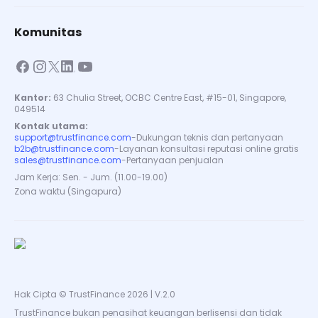
Komunitas
Kantor:
63 Chulia Street, OCBC Centre East, #15-01, Singapore,
049514
Kontak utama:
support@trustfinance.com
-
Dukungan teknis dan pertanyaan
b2b@trustfinance.com
-
Layanan konsultasi reputasi online gratis
sales@trustfinance.com
-
Pertanyaan penjualan
Jam Kerja: Sen. - Jum. (11.00-19.00)
Zona waktu (Singapura)
Hak Cipta © TrustFinance 2026 | V.2.0
TrustFinance bukan penasihat keuangan berlisensi dan tidak