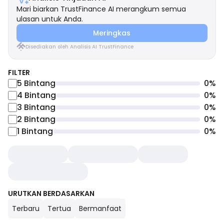
Mari biarkan TrustFinance AI merangkum semua
ulasan untuk Anda.
Meringkas
Disediakan oleh Analisis AI TrustFinance
FILTER
5
Bintang
0
%
4
Bintang
0
%
3
Bintang
0
%
2
Bintang
0
%
1
Bintang
0
%
URUTKAN BERDASARKAN
Terbaru
Tertua
Bermanfaat