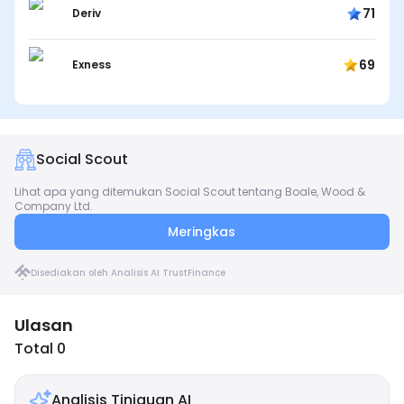
71
Deriv
69
Exness
Social Scout
Lihat apa yang ditemukan Social Scout tentang Boale, Wood &
Company Ltd.
Meringkas
Disediakan oleh Analisis AI TrustFinance
Ulasan
Total 0
Analisis Tinjauan AI