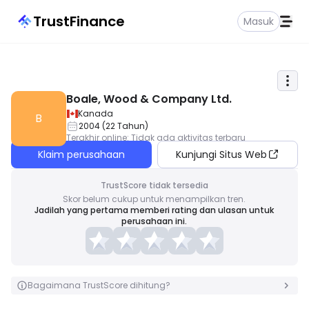
TrustFinance
Masuk
Boale, Wood & Company Ltd.
Kanada
B
2004
(
22
Tahun
)
Terakhir online
:
Tidak ada aktivitas terbaru
Klaim perusahaan
Kunjungi Situs Web
TrustScore tidak tersedia
Skor belum cukup untuk menampilkan tren.
Jadilah yang pertama memberi rating dan ulasan untuk
perusahaan ini.
Bagaimana TrustScore dihitung?