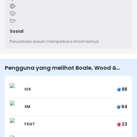
-
-
-
Sosial
Perusahaan belum memperbarui informasinya.
Pengguna yang melihat Boale, Wood &
Company Ltd. juga melihat…
88
IUX
84
XM
23
FXGT