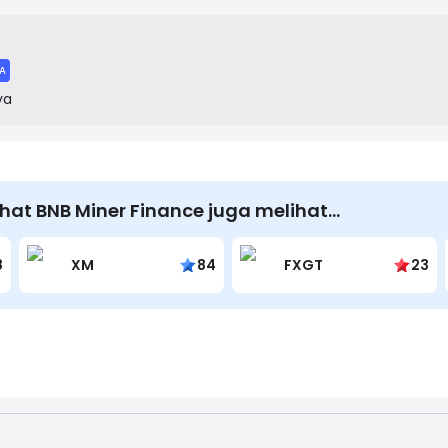
 a continuous inflow of new deposits from users to pay out exis
 characteristic of high-yield investment programs (HYIPs) and 
s managed by an anonymous or pseudonymous team.
A
ya
at BNB Miner Finance juga melihat…
8
XM
84
FXGT
23