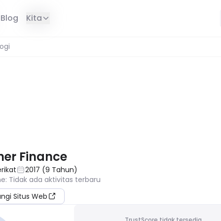
Blog
Kita
ogi
DI WILAYAH ANDA
ner Finance
rikat
2017
(
9
Tahun
)
ne
:
Tidak ada aktivitas terbaru
ungi Situs Web
TrustScore tidak tersedia