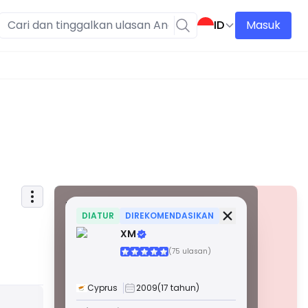
ID
Masuk
Informasi Keamanan
Lisensi
DIATUR
DIREKOMENDASIKAN
XM
Lisensi Kelas A
(75 ulasan)
Dikeluarkan oleh regulator terkenal secara global,
lisensi ini memastikan perlindungan pedagang
tertinggi melalui kepatuhan yang ketat, pemisahan
Cyprus
2009
(17 tahun)
dana, asuransi, dan audit rutin. Penyelesaian
Peringatan
sengketa dan kepatuhan terhadap standar