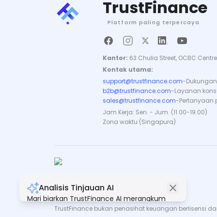
TrustFinance
Platform paling terpercaya
Kantor:
63 Chulia Street, OCBC Centre
Kontak utama:
support@trustfinance.com
-
Dukungan 
b2b@trustfinance.com
-
Layanan konsul
sales@trustfinance.com
-
Pertanyaan 
Jam Kerja: Sen. - Jum. (11.00-19.00)
Zona waktu (Singapura)
Analisis Tinjauan AI
Hak Cipta © TrustFinance 2026 | V.2.0
Mari biarkan TrustFinance AI merangkum
semua ulasan untuk Anda.
TrustFinance bukan penasihat keuangan berlisensi dan