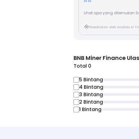
Lihat apa yang ditemukan So
Disediakan oleh Analisis AI T
BNB Miner Finance
Ula
Total 0
5
Bintang
4
Bintang
3
Bintang
2
Bintang
1
Bintang