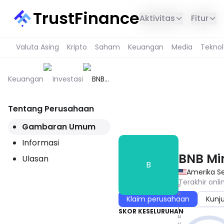
TrustFinance
Aktivitas
Fitur
Valuta Asing
Kripto
Saham
Keuangan
Media
Teknol
Keuangan
Investasi
BNB
Miner
Finance
Tentang Perusahaan
LAYANAN INI TIDAK TERSEDIA 
Gambaran Umum
Informasi
BNB Mi
Ulasan
B
Amerika Se
Terakhir onli
P
e
Klaim perusahaan
Kunj
r
l
SKOR KESELURUHAN
u
u