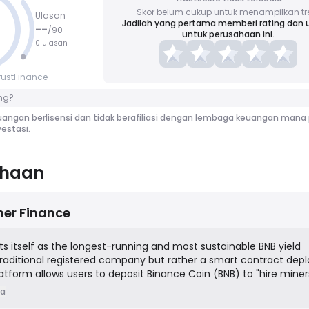
Skor belum cukup untuk menampilkan tr
Ulasan
Jadilah yang pertama memberi rating dan 
--
/
90
untuk perusahaan ini.
0 ulasan
rustFinance
ng?
angan berlisensi dan tidak berafiliasi dengan lembaga keuangan mana 
estasi.
ahaan
ner Finance
s itself as the longest-running and most sustainable BNB yield
 traditional registered company but rather a smart contract dep
atform allows users to deposit Binance Coin (BNB) to "hire miner
the platform, is a metaphor for staking. These miners then "dig" 
ia
 up to 3% on the user's investment. The project's sustainability 