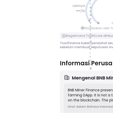
l
Lainnya
a
--
/
10
s
a
n
TIDAK NIL
u
AI
n
Disediakan oleh T
t
Klik untuk membalik
u
Bagaimana TrustScore dihitu
k
d
TrustFinance bukan penasihat keu
i
sebelum membuat keputusan inv
h
i
t
u
Informasi Perus
n
g
Mengenal
BNB Mi
BNB Miner Finance present
farming DApp. It is not a
on the blockchain. The pl
which, in the context of 
Lihat dalam Bahasa Indones
generate daily returns of