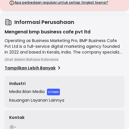
langkah keamanan.
Apa perbedaan regulasi untuk setiap tingkat lisensi?
Lisensi Kelas D
Dari yurisdiksi dengan pengawasan minimal, lisensi ini seringkali
tidak memiliki perlindungan utama seperti pemisahan dana dan
asuransi. Meskipun menarik untuk fleksibilitas operasional, lisensi ini
Informasi Perusahaan
menimbulkan risiko yang lebih tinggi bagi pedagang.
Mengenal bmp business cafe pvt ltd
Operating as Business Marketing Pro, BMP Business Cafe
Pvt Ltd is a full-service digital marketing agency founded
in 2022 and based in Kerala, India. The company specializes
in helping businesses establish a strong online presence
Lihat dalam Bahasa Indonesia
and achieve their marketing objectives through a range of
Tampilkan Lebih Banyak
services, including SEO, social media marketing (SMM),
pay-per-click (PPC) advertising, content marketing, and
web design. Their mission is to deliver innovative and
Industri
effective digital solutions that drive growth and success
Media
Iklan Media
for their clients.
UTAMA
Keuangan
Layanan Lainnya
Kontak
-