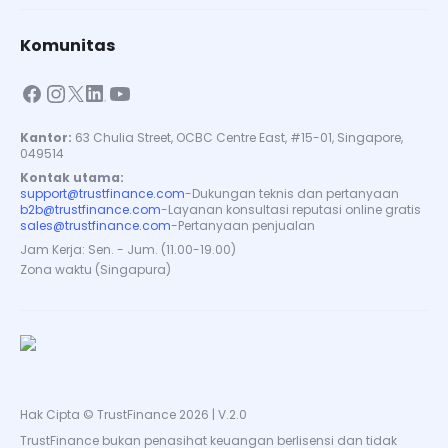
Komunitas
Kantor:
63 Chulia Street, OCBC Centre East, #15-01, Singapore,
049514
Kontak utama:
support@trustfinance.com
-
Dukungan teknis dan pertanyaan
b2b@trustfinance.com
-
Layanan konsultasi reputasi online gratis
sales@trustfinance.com
-
Pertanyaan penjualan
Jam Kerja: Sen. - Jum. (11.00-19.00)
Zona waktu (Singapura)
Hak Cipta © TrustFinance 2026 | V.2.0
TrustFinance bukan penasihat keuangan berlisensi dan tidak