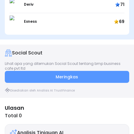
71
Deriv
69
Exness
Social Scout
Lihat apa yang ditemukan Social Scout tentang bmp business
cafe pvt ltd
Meringkas
Disediakan oleh Analisis AI TrustFinance
Ulasan
Total 0
Analisis Tinjauan AI