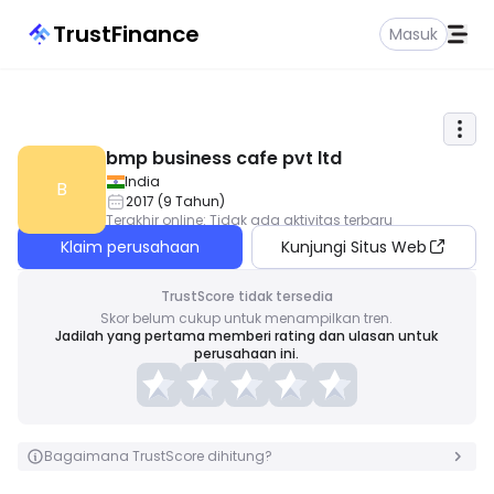
TrustFinance
Masuk
bmp business cafe pvt ltd
India
B
2017
(
9
Tahun
)
Terakhir online
:
Tidak ada aktivitas terbaru
Klaim perusahaan
Kunjungi Situs Web
TrustScore tidak tersedia
Skor belum cukup untuk menampilkan tren.
Jadilah yang pertama memberi rating dan ulasan untuk
perusahaan ini.
Bagaimana TrustScore dihitung?