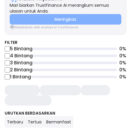
Mari biarkan TrustFinance AI merangkum semua
ulasan untuk Anda.
Meringkas
Disediakan oleh Analisis AI TrustFinance
FILTER
5
Bintang
0
%
4
Bintang
0
%
3
Bintang
0
%
2
Bintang
0
%
1
Bintang
0
%
URUTKAN BERDASARKAN
Terbaru
Tertua
Bermanfaat