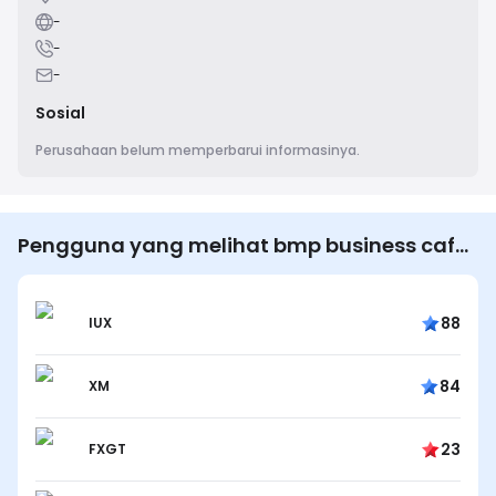
-
-
-
Sosial
Perusahaan belum memperbarui informasinya.
Pengguna yang melihat bmp business cafe
pvt ltd juga melihat…
88
IUX
84
XM
23
FXGT