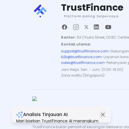
TrustFinance
Platform paling terpercaya
Kantor:
63 Chulia Street, OCBC Centre
Kontak utama:
support@trustfinance.com
-
Dukungan 
b2b@trustfinance.com
-
Layanan konsul
sales@trustfinance.com
-
Pertanyaan 
Jam Kerja: Sen. - Jum. (11.00-19.00)
Zona waktu (Singapura)
Analisis Tinjauan AI
Hak Cipta © TrustFinance 2026 | V.2.0
Mari biarkan TrustFinance AI merangkum
semua ulasan untuk Anda.
TrustFinance bukan penasihat keuangan berlisensi dan