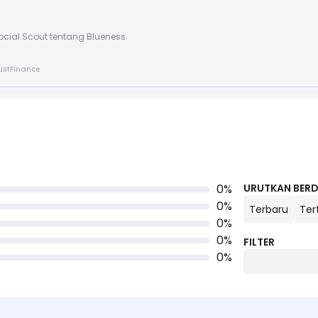
cial Scout tentang Blueness
rustFinance
0
%
URUTKAN BER
0
%
Terbaru
Ter
0
%
0
%
FILTER
0
%