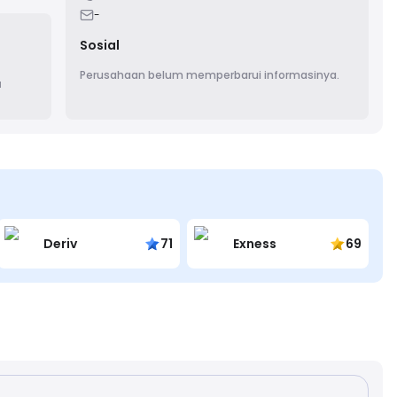
-
Sosial
Perusahaan belum memperbarui informasinya.
a
Deriv
71
Exness
69