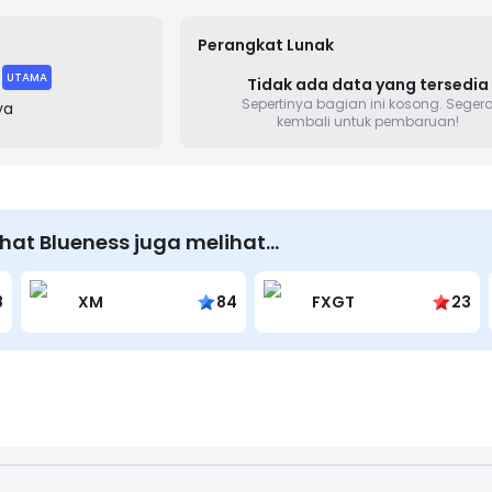
reliable trading environment for a global audience.
Perangkat Lunak
UTAMA
Tidak ada data yang tersedia
Sepertinya bagian ini kosong.
Seger
ya
kembali untuk pembaruan!
at Blueness juga melihat…
8
XM
84
FXGT
23