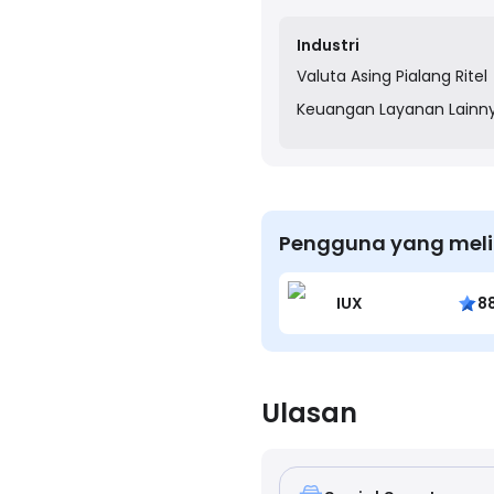
create a transparent and 
Industri
Valuta Asing
Pialang Ritel
Keuangan
Layanan Lainn
Pengguna yang melih
IUX
8
Ulasan