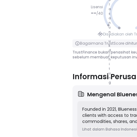
l
Lisensi
a
--
/
40
s
a
n
TIDAK NIL
u
AI
n
Disediakan oleh T
t
Klik untuk membalik
u
Bagaimana TrustScore dihitu
k
d
TrustFinance bukan penasihat keu
i
sebelum membuat keputusan inv
h
i
t
u
Informasi Perus
n
g
Mengenal
Bluene
Founded in 2021, Blueness 
clients with access to tra
commodities, shares, an
technology to offer compe
Lihat dalam Bahasa Indones
access to popular trading