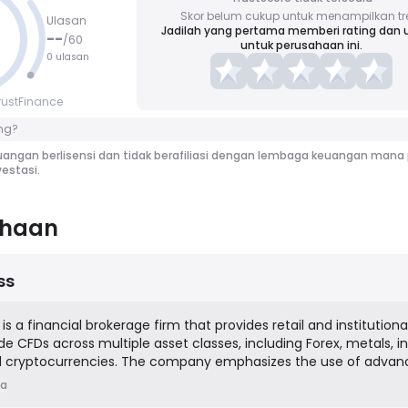
Skor belum cukup untuk menampilkan tr
Ulasan
Jadilah yang pertama memberi rating dan 
--
/
60
untuk perusahaan ini.
0 ulasan
rustFinance
ng?
angan berlisensi dan tidak berafiliasi dengan lembaga keuangan mana 
estasi.
ahaan
ss
is a financial brokerage firm that provides retail and institutiona
de CFDs across multiple asset classes, including Forex, metals, in
d cryptocurrencies. The company emphasizes the use of adva
titive trading conditions, such as low spreads, fast execution,
ia
 platforms like MetaTrader 4 and MetaTrader 5. Its mission is to