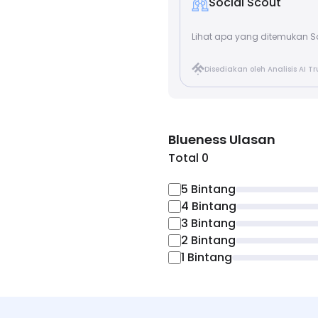
Social Scout
Lihat apa yang ditemukan So
Disediakan oleh Analisis AI T
Blueness
Ulasan
Total 0
5
Bintang
4
Bintang
3
Bintang
2
Bintang
1
Bintang