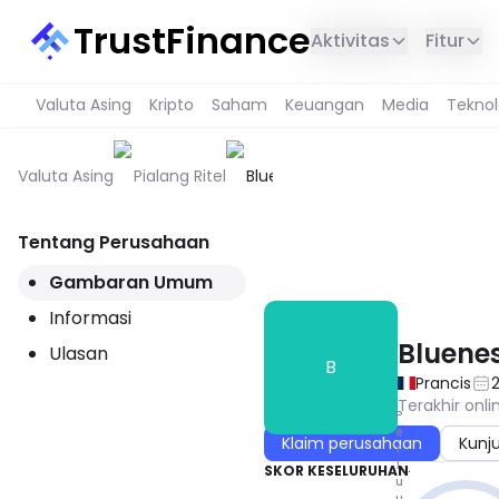
TrustFinance
Aktivitas
Fitur
Valuta Asing
Kripto
Saham
Keuangan
Media
Teknol
Valuta Asing
Pialang Ritel
Blueness
Tentang Perusahaan
LAYANAN INI TIDAK TERSEDIA 
Gambaran Umum
Informasi
Bluene
Ulasan
B
Prancis
Terakhir onli
P
e
Klaim perusahaan
Kunj
r
l
SKOR KESELURUHAN
u
u