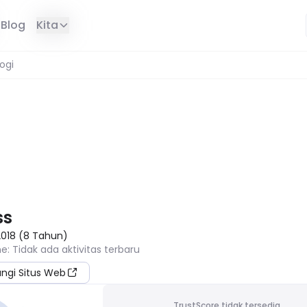
Blog
Kita
ogi
DI WILAYAH ANDA
ss
2018
(
8
Tahun
)
ne
:
Tidak ada aktivitas terbaru
ungi Situs Web
TrustScore tidak tersedia