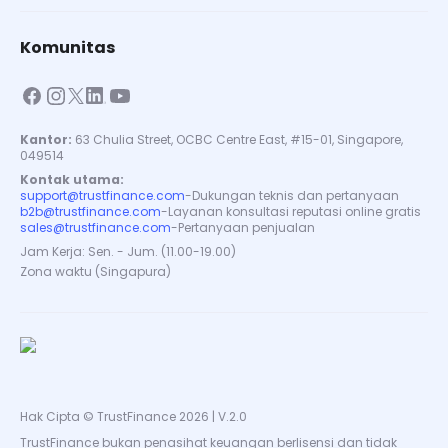
Komunitas
Kantor:
63 Chulia Street, OCBC Centre East, #15-01, Singapore,
049514
Kontak utama:
support@trustfinance.com
-
Dukungan teknis dan pertanyaan
b2b@trustfinance.com
-
Layanan konsultasi reputasi online gratis
sales@trustfinance.com
-
Pertanyaan penjualan
Jam Kerja: Sen. - Jum. (11.00-19.00)
Zona waktu (Singapura)
Hak Cipta © TrustFinance 2026 | V.2.0
TrustFinance bukan penasihat keuangan berlisensi dan tidak