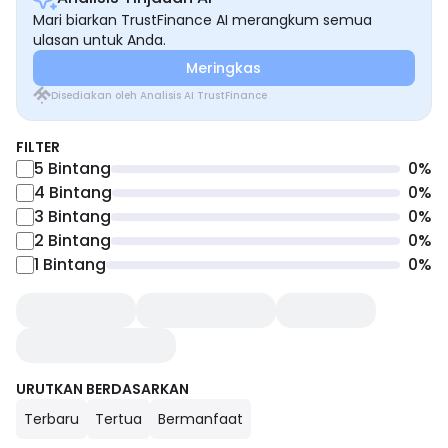
Mari biarkan TrustFinance AI merangkum semua
ulasan untuk Anda.
Meringkas
Disediakan oleh Analisis AI TrustFinance
FILTER
5
Bintang
0
%
4
Bintang
0
%
3
Bintang
0
%
2
Bintang
0
%
1
Bintang
0
%
URUTKAN BERDASARKAN
Terbaru
Tertua
Bermanfaat