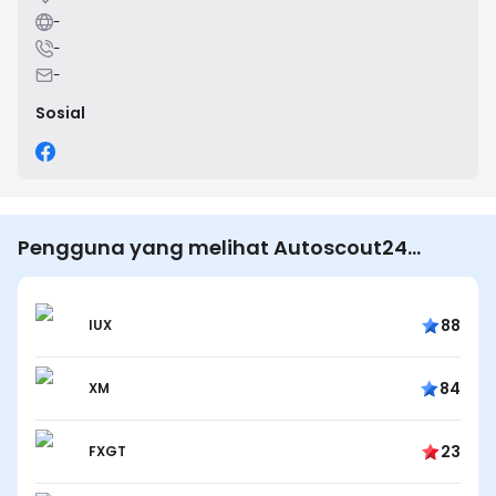
-
-
-
Sosial
Pengguna yang melihat Autoscout24
Nederland juga melihat…
88
IUX
84
XM
23
FXGT