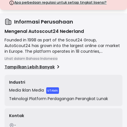
langkah keamanan.
Apa perbedaan regulasi untuk setiap tingkat lisensi?
Lisensi Kelas D
Dari yurisdiksi dengan pengawasan minimal, lisensi ini seringkali
tidak memiliki perlindungan utama seperti pemisahan dana dan
asuransi. Meskipun menarik untuk fleksibilitas operasional, lisensi ini
Informasi Perusahaan
menimbulkan risiko yang lebih tinggi bagi pedagang.
Mengenal Autoscout24 Nederland
Founded in 1998 as part of the Scout24 Group,
AutoScout24 has grown into the largest online car market
in Europe. The platform operates in 18 countries,
connecting millions of buyers with both private sellers and
Lihat dalam Bahasa Indonesia
over 43,000 professional car dealerships. Its mission is to
Tampilkan Lebih Banyak
simplify the process of buying and selling cars by providing
a comprehensive, user-friendly digital marketplace with a
vast selection of vehicles, including cars, motorbikes, and
Industri
commercial vehicles. AutoScout24 Nederland specifically
Media
Iklan Media
serves the Dutch market, offering localized services and
UTAMA
listings.
Teknologi
Platform Perdagangan Perangkat Lunak
Kontak
-