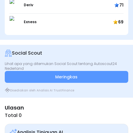
71
Deriv
69
Exness
Social Scout
Lihat apa yang ditemukan Social Scout tentang Autoscout24
Nederland
Meringkas
Disediakan oleh Analisis AI TrustFinance
Ulasan
Total 0
Analisis Tinjauan AI