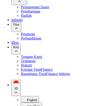
Pemungutan Suara
Penghargaan
Hadiah
industri
Fitur
Peraturan
Perbandingan
Blog
Kita
Tentang Kami
Testimoni
Hukum
Kenapa TrustFinance
Bagaimana TrustFinance bekerja
ID
English