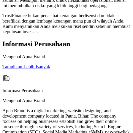
asuransi. Meskipun menarik untuk fleksibilitas operasional, lisensi
ini menimbulkan risiko yang lebih tinggi bagi pedagang.
TrustFinance bukan penasihat keuangan berlisensi dan tidak
berafiliasi dengan lembaga keuangan mana pun di wilayah Anda.
Kami menyarankan Anda melakukan riset sendiri sebelum membuat
keputusan investasi.
Informasi Perusahaan
Mengenal
Apna Brand
Tampilkan Lebih Banyak
Informasi Perusahaan
Mengenal Apna Brand
Apna Brand is a digital marketing, website designing, and
development company located in Patna, Bihar. The company
focuses on helping businesses establish and grow their online
presence through a variety of services, including Search Engine
Optimization (SEO), Social Media Marketing (SMM), pay-per-click