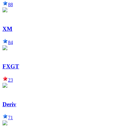
88
XM
84
FXGT
23
Deriv
71