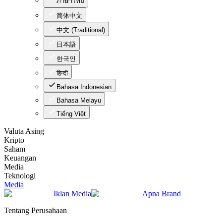
ภาษาไทย
简体中文
中文 (Traditional)
日本語
한국인
हिन्दी
Bahasa Indonesian
Bahasa Melayu
Tiếng Việt
Valuta Asing
Kripto
Saham
Keuangan
Media
Teknologi
Media
Iklan Media
Apna Brand
Tentang Perusahaan