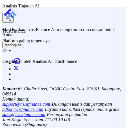
Analisis Tinjauan AI
Mari biarkan TrustFinance AI merangkum semua ulasan untuk
TrustFinance
Anda.
Platform paling terpercaya
Meringkas
Disediakan oleh Analisis AI TrustFinance
Kantor:
63 Chulia Street, OCBC Centre East, #15-01, Singapore,
049514
Kontak utama:
support@trustfinance.com
-
Dukungan teknis dan pertanyaan
b2b@trustfinance.com
-
Layanan konsultasi reputasi online gratis
sales@trustfinance.com
-
Pertanyaan penjualan
Jam Kerja: Sen. - Jum. (11.00-19.00)
Zona waktu (Singapura)