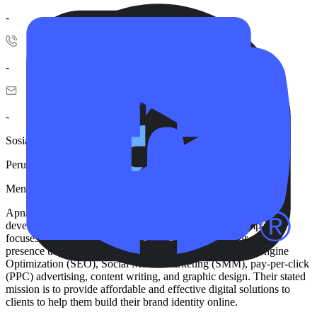
-
-
-
Sosial
Perusahaan belum memperbarui informasinya.
Mengenal Apna Brand
Apna Brand is a digital marketing, website designing, and
development company located in Patna, Bihar. The company
focuses on helping businesses establish and grow their online
presence through a variety of services, including Search Engine
Optimization (SEO), Social Media Marketing (SMM), pay-per-click
(PPC) advertising, content writing, and graphic design. Their stated
mission is to provide affordable and effective digital solutions to
clients to help them build their brand identity online.