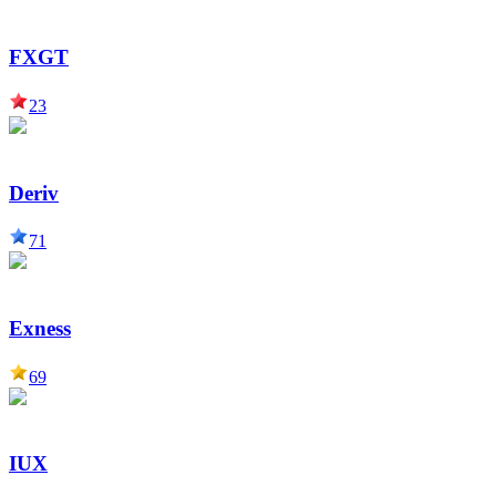
FXGT
23
Deriv
71
Exness
69
IUX