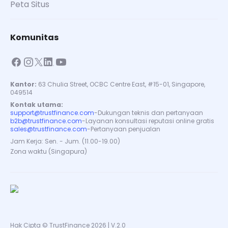
Peta Situs
Komunitas
Kantor:
63 Chulia Street, OCBC Centre East, #15-01, Singapore,
049514
Kontak utama:
support@trustfinance.com
-
Dukungan teknis dan pertanyaan
b2b@trustfinance.com
-
Layanan konsultasi reputasi online gratis
sales@trustfinance.com
-
Pertanyaan penjualan
Jam Kerja: Sen. - Jum. (11.00-19.00)
Zona waktu (Singapura)
Hak Cipta © TrustFinance 2026 | V.2.0