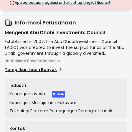
langkah keamanan.
Apa perbedaan regulasi untuk setiap tingkat lisensi?
Lisensi Kelas D
Dari yurisdiksi dengan pengawasan minimal, lisensi ini seringkali
tidak memiliki perlindungan utama seperti pemisahan dana dan
asuransi. Meskipun menarik untuk fleksibilitas operasional, lisensi ini
Informasi Perusahaan
menimbulkan risiko yang lebih tinggi bagi pedagang.
Mengenal Abu Dhabi Investments Council
Established in 2007, the Abu Dhabi Investment Council
(ADIC) was created to invest the surplus funds of the Abu
Dhabi government through a globally diversified
investment strategy. Its mission was to generate
Lihat dalam Bahasa Indonesia
sustainable, long-term financial returns for the Emirate. In
Tampilkan Lebih Banyak
March 2018, by a law issued by the UAE President, the Abu
Dhabi Investment Council was mandated to join with
Mubadala Investment Company, creating a global
Industri
investment powerhouse with assets across multiple
Keuangan
Investasi
sectors and geographies. The combined entity, Mubadala,
UTAMA
continues the mission of deploying capital to accelerate
Keuangan
Manajemen Kekayaan
economic diversification and generate strong financial
Teknologi
Platform Perdagangan Perangkat Lunak
returns for Abu Dhabi.
Kontak