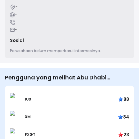
-
-
-
-
Sosial
Perusahaan belum memperbarui informasinya.
Pengguna yang melihat Abu Dhabi
Investments Council juga melihat…
88
IUX
84
XM
23
FXGT