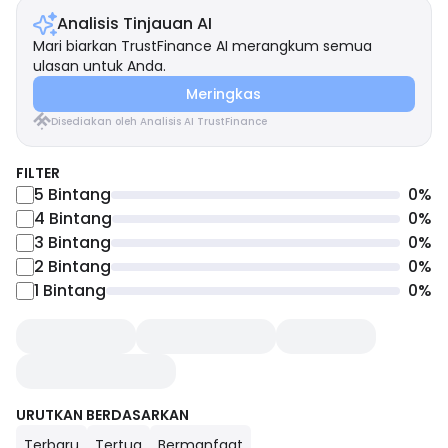
Analisis Tinjauan AI
Mari biarkan TrustFinance AI merangkum semua
ulasan untuk Anda.
Meringkas
Disediakan oleh Analisis AI TrustFinance
FILTER
5
Bintang
0
%
4
Bintang
0
%
3
Bintang
0
%
2
Bintang
0
%
1
Bintang
0
%
URUTKAN BERDASARKAN
Terbaru
Tertua
Bermanfaat