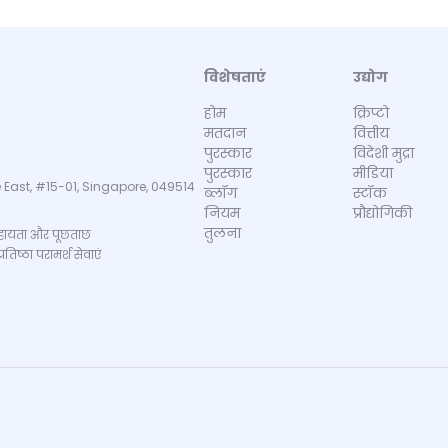
विशेषताएं
उद्योग
होम
क्रिप्टो
मतदान
वित्तीय
पुरस्कार
विदेशी मुद्रा
पुरस्कार
मीडिया
 East, #15-01, Singapore, 049514
ब्लॉग
स्टॉक
नियम
प्रौद्योगिकी
तुलना
ायता और पूछताछ
िष्ठा परामर्श सेवाएं