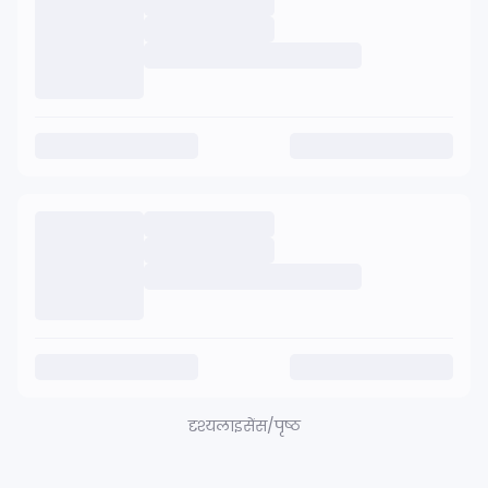
दृश्य
लाइसेंस/पृष्ठ