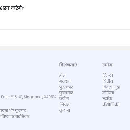
ंसा करेंगे?
विशेषताएं
उद्योग
होम
क्रिप्टो
मतदान
वित्तीय
पुरस्कार
विदेशी मुद्रा
पुरस्कार
मीडिया
 East, #15-01, Singapore, 049514
ब्लॉग
स्टॉक
नियम
प्रौद्योगिकी
तुलना
ायता और पूछताछ
िष्ठा परामर्श सेवाएं