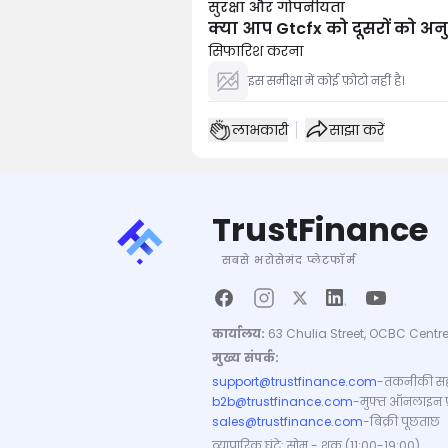
सुरक्षा और गोपनीयता
क्या आप Gtcfx को दूसरों को अनुश
सिफारिश करना
इस समीक्षा में कोई फ़ोटो नहीं है।
लाभकारी
साझा करें
TrustFinance
सबसे भरोसेमंद प्लेटफॉर्म
कार्यालय:
63 Chulia Street, OCBC Centre
मुख्य संपर्क:
support@trustfinance.com
-
तकनीकी सह
b2b@trustfinance.com
-
मुफ्त ऑनलाइन प्रत
sales@trustfinance.com
-
बिक्री पूछताछ
व्यापारिक घंटे: सोम - शुक्र (11:00-19:00)