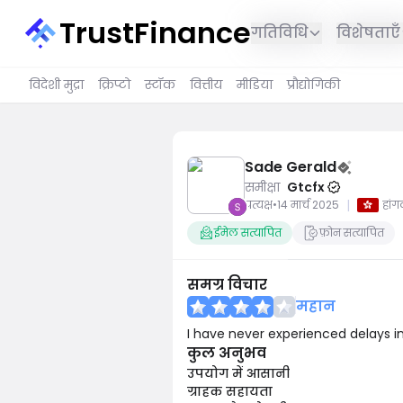
TrustFinance
गतिविधि
विशेषताएँ
विदेशी मुद्रा
क्रिप्टो
स्टॉक
वित्तीय
मीडिया
प्रौद्योगिकी
Sade Gerald
समीक्षा
Gtcfx
|
प्रत्यक्ष
•
14 मार्च 2025
हांग
ईमेल सत्यापित
फ़ोन सत्यापित
समग्र विचार
महान
I have never experienced delays in
कुल अनुभव
उपयोग में आसानी
ग्राहक सहायता