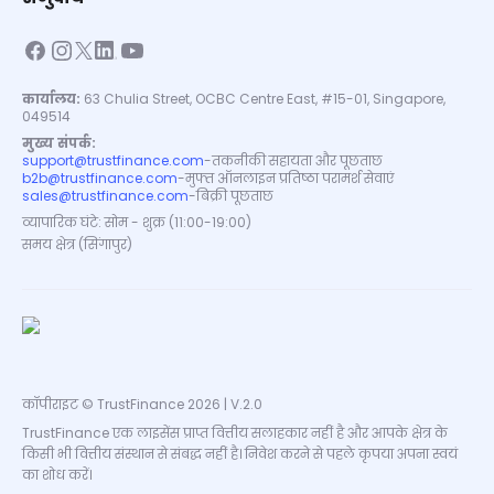
कार्यालय:
63 Chulia Street, OCBC Centre East, #15-01, Singapore,
049514
मुख्य संपर्क:
support@trustfinance.com
-
तकनीकी सहायता और पूछताछ
b2b@trustfinance.com
-
मुफ्त ऑनलाइन प्रतिष्ठा परामर्श सेवाएं
sales@trustfinance.com
-
बिक्री पूछताछ
व्यापारिक घंटे: सोम - शुक्र (11:00-19:00)
समय क्षेत्र (सिंगापुर)
कॉपीराइट © TrustFinance 2026 | V.2.0
TrustFinance एक लाइसेंस प्राप्त वित्तीय सलाहकार नहीं है और आपके क्षेत्र के
किसी भी वित्तीय संस्थान से संबद्ध नहीं है। निवेश करने से पहले कृपया अपना स्वयं
का शोध करें।