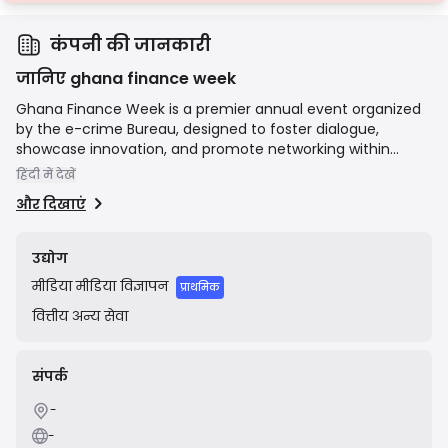
कंपनी की जानकारी
जानिए ghana finance week
Ghana Finance Week is a premier annual event organized
by the e-crime Bureau, designed to foster dialogue,
showcase innovation, and promote networking within
Ghana's financial ecosystem. The event gathers key
हिंदी में देखें
stakeholders including bankers, insurers, fintech innovators,
और दिखाएं
regulators, and government officials to discuss critical
trends, challenges, and opportunities in areas like digital
transformation, cybersecurity, financial inclusion, and
उद्योग
policy-making. Its mission is to create a platform that
मीडिया
मीडिया विज्ञापन
drives the evolution of the financial services industry in
प्राथमिक
Ghana through collaboration and knowledge sharing.
वित्तीय
अन्य सेवा
संपर्क
-
-