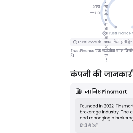
ण
अन्य
ना
के
--
/
10
लि
ए
कोई अंक
स
मी
नहीं
TrustFinance द्वा
क्षा
आ
पलटने के लिए क्लिक करें
TrustScore की गणना कैसे होती है?
व
श्
TrustFinance एक लाइसेंस प्राप्त वित्त
य
हैं।
क
है
कंपनी की जानकार
जानिए
Finsmart
Founded in 2022, Finsmart 
brokerage industry. The 
and managing a brokerag
(MT5) trading platforms, 
हिंदी में देखें
corporate services like 