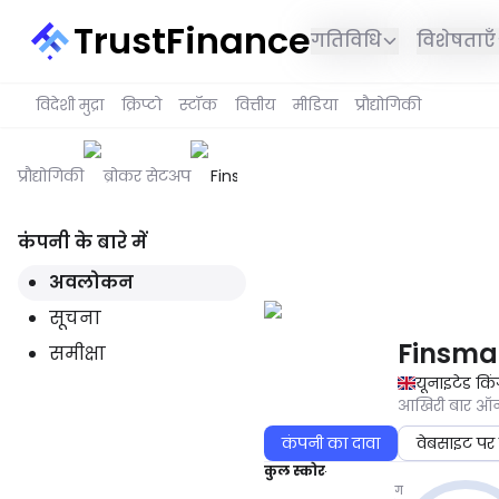
TrustFinance
गतिविधि
विशेषताएँ
विदेशी मुद्रा
क्रिप्टो
स्टॉक
वित्तीय
मीडिया
प्रौद्योगिकी
प्रौद्योगिकी
ब्रोकर सेटअप
Finsmart
कंपनी के बारे में
यह सेवा आपके क्षेत्र में उपलब्ध नही
अवलोकन
सूचना
Finsma
समीक्षा
यूनाइटेड कि
आखिरी बार 
कंपनी का दावा
वेबसाइट पर 
कुल स्कोर
ग