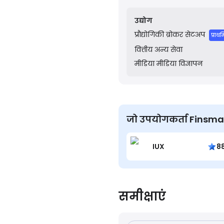
lower the barrier to entry
needed to operate efficie
उद्योग
प्रौद्योगिकी
ब्रोकर सेटअप
प्राथ
वित्तीय
अन्य सेवा
मीडिया
मीडिया विज्ञापन
जो उपयोगकर्ता Finsmart दे
IUX
8
समीक्षाएं