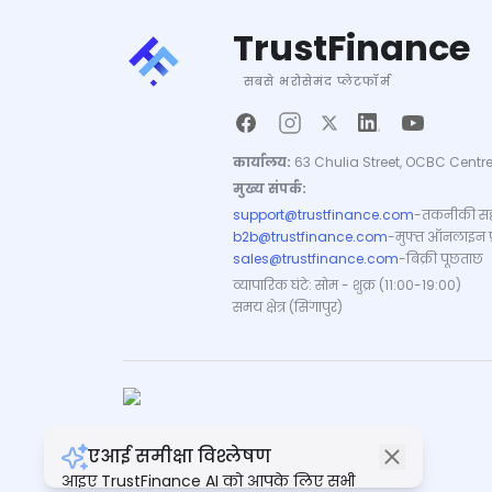
TrustFinance
सबसे भरोसेमंद प्लेटफॉर्म
कार्यालय:
63 Chulia Street, OCBC Centre
मुख्य संपर्क:
support@trustfinance.com
-
तकनीकी सह
b2b@trustfinance.com
-
मुफ्त ऑनलाइन प्रत
sales@trustfinance.com
-
बिक्री पूछताछ
व्यापारिक घंटे: सोम - शुक्र (11:00-19:00)
समय क्षेत्र (सिंगापुर)
एआई समीक्षा विश्लेषण
कॉपीराइट © TrustFinance 2026 | V.2.0
आइए TrustFinance AI को आपके लिए सभी