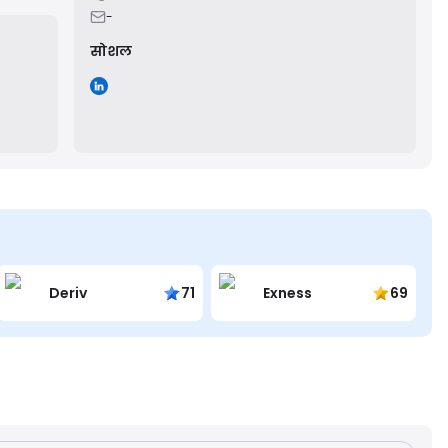
-
ts.
सोशल
Deriv
71
Exness
69