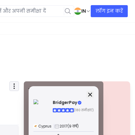
IN
लॉग इन करें
सुरक्षा जानकारी
लाइसेंस
BridgerPay
ए ग्रेड लाइसेंस
(180 समीक्षाएं)
विश्व स्तर पर प्रसिद्ध नियामकों द्वारा जारी किए गए, ये लाइसेंस
सख्त अनुपालन, फंड सेग्रीगेशन, बीमा और नियमित ऑडिट के
माध्यम से उच्चतम व्यापारी सुरक्षा सुनिश्चित करते हैं। विवाद
Cyprus
2017
(9 वर्ष)
समाधान और AML/CTF मानकों का पालन सुरक्षा को और बढ़ाता
चेतावनी
है।