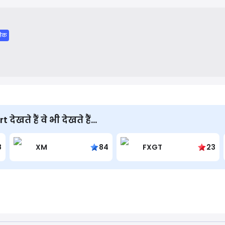
 and provide brokers with the essential tools and infrastructure
ntly and scale their business in the competitive financial marke
मिक
खते हैं वे भी देखते हैं...
8
XM
84
FXGT
23