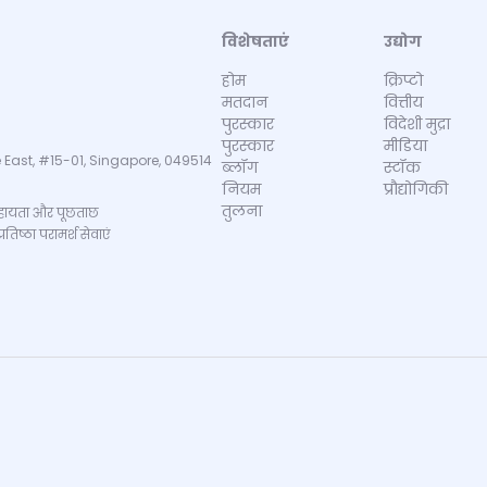
विशेषताएं
उद्योग
होम
क्रिप्टो
मतदान
वित्तीय
पुरस्कार
विदेशी मुद्रा
पुरस्कार
मीडिया
 East, #15-01, Singapore, 049514
ब्लॉग
स्टॉक
नियम
प्रौद्योगिकी
तुलना
ायता और पूछताछ
िष्ठा परामर्श सेवाएं