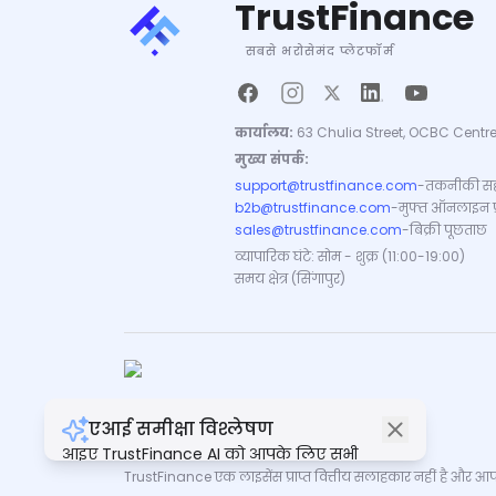
TrustFinance
सबसे भरोसेमंद प्लेटफॉर्म
कार्यालय:
63 Chulia Street, OCBC Centre
मुख्य संपर्क:
support@trustfinance.com
-
तकनीकी सह
b2b@trustfinance.com
-
मुफ्त ऑनलाइन प्रत
sales@trustfinance.com
-
बिक्री पूछताछ
व्यापारिक घंटे: सोम - शुक्र (11:00-19:00)
समय क्षेत्र (सिंगापुर)
एआई समीक्षा विश्लेषण
कॉपीराइट © TrustFinance 2026 | V.2.0
आइए TrustFinance AI को आपके लिए सभी
समीक्षाओं का सारांश बनाने दें।
TrustFinance एक लाइसेंस प्राप्त वित्तीय सलाहकार नहीं है और आपके क