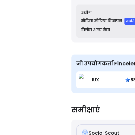
relations, content creati
with financial institutions.
उद्योग
मीडिया
मीडिया विज्ञापन
प्राथम
वित्तीय
अन्य सेवा
जो उपयोगकर्ता Finceler8 L
IUX
8
समीक्षाएं
Social Scout