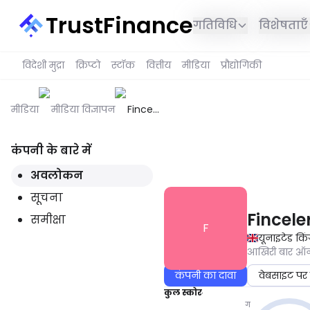
TrustFinance
गतिविधि
विशेषताएँ
विदेशी मुद्रा
क्रिप्टो
स्टॉक
वित्तीय
मीडिया
प्रौद्योगिकी
मीडिया
मीडिया विज्ञापन
Finceler8
Limited
कंपनी के बारे में
यह सेवा आपके क्षेत्र में उपलब्ध नही
अवलोकन
सूचना
Fincele
समीक्षा
F
यूनाइटेड कि
आखिरी बार 
कंपनी का दावा
वेबसाइट पर 
कुल स्कोर
ग