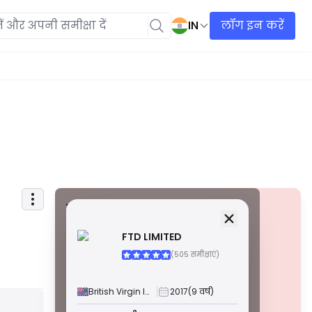
IN
लॉग इन करें
सुरक्षा जानकारी
लाइसेंस
FTD LIMITED
ए ग्रेड लाइसेंस
(505 समीक्षाएं)
विश्व स्तर पर प्रसिद्ध नियामकों द्वारा जारी किए गए, ये लाइसेंस
सख्त अनुपालन, फंड सेग्रीगेशन, बीमा और नियमित ऑडिट के
माध्यम से उच्चतम व्यापारी सुरक्षा सुनिश्चित करते हैं। विवाद
British Virgin Islands
2017
(9 वर्ष)
समाधान और AML/CTF मानकों का पालन सुरक्षा को और बढ़ाता
चेतावनी
है।