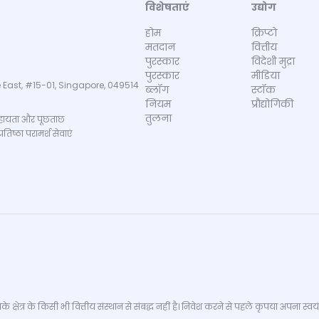
विशेषताएं
उद्योग
होम
क्रिप्टो
मतदान
वित्तीय
पुरस्कार
विदेशी मुद्रा
पुरस्कार
मीडिया
 East, #15-01, Singapore, 049514
ब्लॉग
स्टॉक
नियम
प्रौद्योगिकी
तुलना
ायता और पूछताछ
िष्ठा परामर्श सेवाएं
्षेत्र के किसी भी वित्तीय संस्थान से संबद्ध नहीं है। निवेश करने से पहले कृपया अपना स्वयं