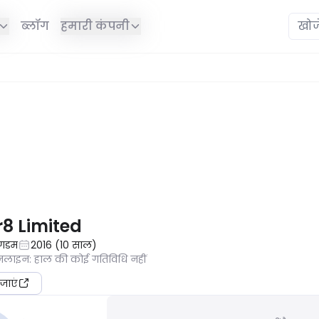
ब्लॉग
हमारी कंपनी
ं है।
r8 Limited
ंगडम
2016
(
10
साल
)
ऑनलाइन
:
हाल की कोई गतिविधि नहीं
जाएं