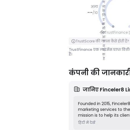
ण
अन्य
ना
के
--
/
10
लि
ए
कोई अंक
स
मी
नहीं
TrustFinance द्वा
क्षा
आ
पलटने के लिए क्लिक करें
TrustScore की गणना कैसे होती है?
व
श्
TrustFinance एक लाइसेंस प्राप्त वित्त
य
हैं।
क
है
कंपनी की जानकार
जानिए
Finceler8 L
Founded in 2015, Finceler
marketing services to th
mission is to help its cl
generating qualified lead
हिंदी में देखें
industry expertise with m