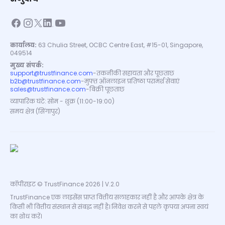
कार्यालय:
63 Chulia Street, OCBC Centre East, #15-01, Singapore,
049514
मुख्य संपर्क:
support@trustfinance.com
-
तकनीकी सहायता और पूछताछ
b2b@trustfinance.com
-
मुफ्त ऑनलाइन प्रतिष्ठा परामर्श सेवाएं
sales@trustfinance.com
-
बिक्री पूछताछ
व्यापारिक घंटे: सोम - शुक्र (11:00-19:00)
समय क्षेत्र (सिंगापुर)
कॉपीराइट © TrustFinance 2026 | V.2.0
TrustFinance एक लाइसेंस प्राप्त वित्तीय सलाहकार नहीं है और आपके क्षेत्र के
किसी भी वित्तीय संस्थान से संबद्ध नहीं है। निवेश करने से पहले कृपया अपना स्वयं
का शोध करें।