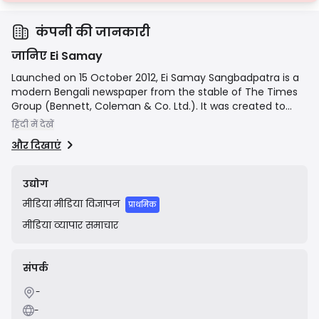
कंपनी की जानकारी
जानिए Ei Samay
Launched on 15 October 2012, Ei Samay Sangbadpatra is a
modern Bengali newspaper from the stable of The Times
Group (Bennett, Coleman & Co. Ltd.). It was created to
cater to the young, intellectual Bengali reader in Kolkata
हिंदी में देखें
and across West Bengal. The newspaper covers a wide
और दिखाएं
range of topics including local, national, and international
news, politics, business, sports, entertainment, and lifestyle,
competing directly with established dailies in the region. It
उद्योग
also maintains a strong digital presence through its official
मीडिया
मीडिया विज्ञापन
website and mobile app.
प्राथमिक
मीडिया
व्यापार समाचार
संपर्क
-
-