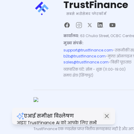
TrustFinance
सबसे भरोसेमंद प्लेटफॉर्म
कार्यालय:
63 Chulia Street, OCBC Centre
मुख्य संपर्क:
support@trustfinance.com
-
तकनीकी सह
b2b@trustfinance.com
-
मुफ्त ऑनलाइन प्रत
sales@trustfinance.com
-
बिक्री पूछताछ
व्यापारिक घंटे: सोम - शुक्र (11:00-19:00)
समय क्षेत्र (सिंगापुर)
एआई समीक्षा विश्लेषण
कॉपीराइट © TrustFinance 2026 | V.2.0
आइए TrustFinance AI को आपके लिए सभी
समीक्षाओं का सारांश बनाने दें।
TrustFinance एक लाइसेंस प्राप्त वित्तीय सलाहकार नहीं है और आपके क