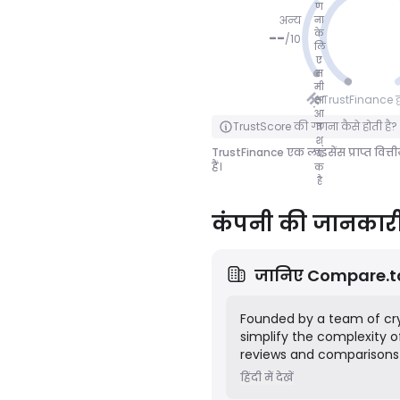
ण
अन्य
ना
के
--
/
10
लि
ए
कोई अंक
स
मी
नहीं
TrustFinance द्वा
क्षा
आ
पलटने के लिए क्लिक करें
TrustScore की गणना कैसे होती है?
व
श्
TrustFinance एक लाइसेंस प्राप्त वित्त
य
हैं।
क
है
कंपनी की जानकार
जानिए
Compare.t
Founded by a team of cry
simplify the complexity 
reviews and comparisons o
insights to help individu
हिंदी में देखें
reporting their crypto-re