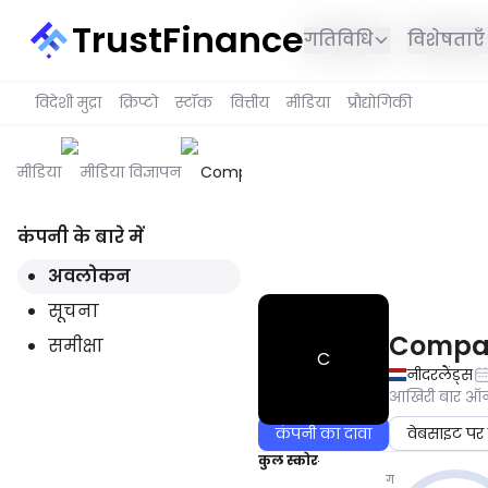
TrustFinance
गतिविधि
विशेषताएँ
विदेशी मुद्रा
क्रिप्टो
स्टॉक
वित्तीय
मीडिया
प्रौद्योगिकी
मीडिया
मीडिया विज्ञापन
Compare.tax
कंपनी के बारे में
यह सेवा आपके क्षेत्र में उपलब्ध नही
अवलोकन
सूचना
Compar
समीक्षा
C
नीदरलैंड्स
आखिरी बार 
कंपनी का दावा
वेबसाइट पर 
कुल स्कोर
ग