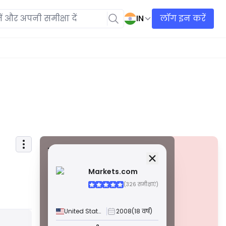
IN
लॉग इन करें
सुरक्षा जानकारी
लाइसेंस
Markets.com
ए ग्रेड लाइसेंस
(326 समीक्षाएं)
विश्व स्तर पर प्रसिद्ध नियामकों द्वारा जारी किए गए, ये लाइसेंस
सख्त अनुपालन, फंड सेग्रीगेशन, बीमा और नियमित ऑडिट के
माध्यम से उच्चतम व्यापारी सुरक्षा सुनिश्चित करते हैं। विवाद
United States
2008
(18 वर्ष)
समाधान और AML/CTF मानकों का पालन सुरक्षा को और बढ़ाता
चेतावनी
है।