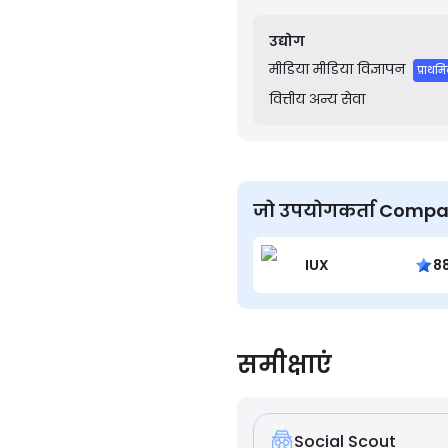
content and earning reven
feature.
उद्योग
मीडिया
मीडिया विज्ञापन
प्राथम
वित्तीय
अन्य सेवा
जो उपयोगकर्ता Compare.ta
IUX
8
समीक्षाएं
Social Scout