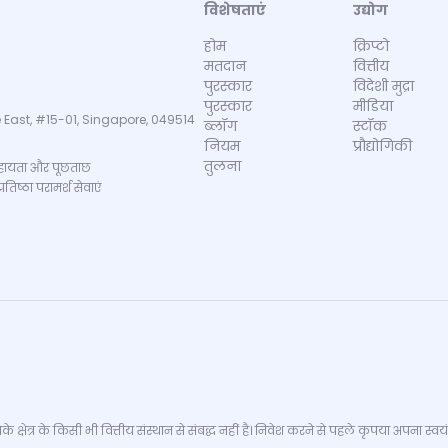
विशेषताएं
उद्योग
होम
क्रिप्टो
मतदान
वित्तीय
पुरस्कार
विदेशी मुद्रा
पुरस्कार
मीडिया
 East, #15-01, Singapore, 049514
ब्लॉग
स्टॉक
नियम
प्रौद्योगिकी
तुलना
ायता और पूछताछ
िष्ठा परामर्श सेवाएं
्षेत्र के किसी भी वित्तीय संस्थान से संबद्ध नहीं है। निवेश करने से पहले कृपया अपना स्वयं