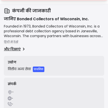
कंपनी की जानकारी
जानिए Bonded Collectors of Wisconsin, Inc.
Founded in 1973, Bonded Collectors of Wisconsin, Inc. is a
professional debt collection agency based in Janesville,
Wisconsin. The company partners with businesses across
multiple sectors, including healthcare, financial services,
हिंदी में देखें
retail, and utilities, to manage and recover their
और दिखाएं
outstanding debts. Their stated mission is to recover
clients' accounts receivable while maintaining a positive
and professional relationship with both their clients and
उद्योग
the consumers. They emphasize compliance with all
वित्तीय
अन्य सेवा
federal and state regulations governing the debt
प्राथमिक
collection industry.
संपर्क
-
-
-