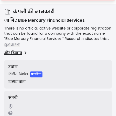
कंपनी की जानकारी
जानिए Blue Mercury Financial Services
There is no official, active website or corporate registration
that can be found for a company with the exact name
"Blue Mercury Financial Services." Research indicates this
name may be associated with an unlicensed and
हिंदी में देखें
fraudulent operation. Financial regulators in New Zealand
और दिखाएं
(FMA) and Canada (OSC) have issued public warnings
against a very similarly named entity, "Blue Mercury
Financials," for soliciting investments from residents
उद्योग
without being registered or licensed to do so. The websites
वित्तीय
निवेश
previously associated with this entity are now defunct, and
प्राथमिक
it is widely considered to be a scam.
वित्तीय
बीमा
संपर्क
-
-