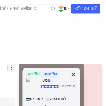
IN
लॉग इन करें
सुरक्षा जानकारी
लाइसेंस
व्यवस्थित
अनुशंसित
IUX
ए ग्रेड लाइसेंस
(2,283 समीक्षाएं)
विश्व स्तर पर प्रसिद्ध नियामकों द्वारा जारी किए गए, ये लाइसेंस
सख्त अनुपालन, फंड सेग्रीगेशन, बीमा और नियमित ऑडिट के
माध्यम से उच्चतम व्यापारी सुरक्षा सुनिश्चित करते हैं। विवाद
Mauritius
2015
(10 वर्ष)
समाधान और AML/CTF मानकों का पालन सुरक्षा को और बढ़ाता
चेतावनी
है।