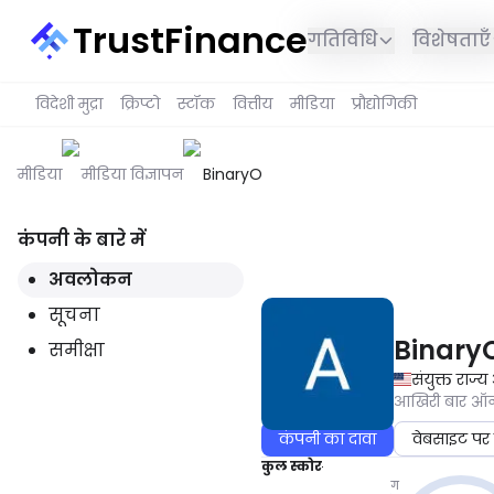
TrustFinance
गतिविधि
विशेषताएँ
विदेशी मुद्रा
क्रिप्टो
स्टॉक
वित्तीय
मीडिया
प्रौद्योगिकी
मीडिया
मीडिया विज्ञापन
BinaryOptions.com
कंपनी के बारे में
यह सेवा आपके क्षेत्र में उपलब्ध नही
अवलोकन
सूचना
Binary
समीक्षा
संयुक्त राज्
आखिरी बार 
कंपनी का दावा
वेबसाइट पर 
कुल स्कोर
ग