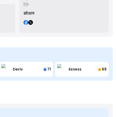
-
सोशल
Deriv
71
Exness
69