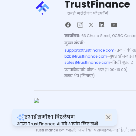
TrustFinance
सबसे भरोसेमंद प्लेटफॉर्म
कार्यालय:
63 Chulia Street, OCBC Centre
मुख्य संपर्क:
support@trustfinance.com
-
तकनीकी सह
b2b@trustfinance.com
-
मुफ्त ऑनलाइन प्रत
sales@trustfinance.com
-
बिक्री पूछताछ
व्यापारिक घंटे: सोम - शुक्र (11:00-19:00)
समय क्षेत्र (सिंगापुर)
एआई समीक्षा विश्लेषण
कॉपीराइट © TrustFinance 2026 | V.2.0
आइए TrustFinance AI को आपके लिए सभी
समीक्षाओं का सारांश बनाने दें।
TrustFinance एक लाइसेंस प्राप्त वित्तीय सलाहकार नहीं है और आपके क