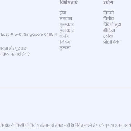
विशेषताएं
उद्योग
होम
क्रिप्टो
मतदान
वित्तीय
पुरस्कार
विदेशी मुद्रा
पुरस्कार
मीडिया
 East, #15-01, Singapore, 049514
ब्लॉग
स्टॉक
नियम
प्रौद्योगिकी
तुलना
ायता और पूछताछ
िष्ठा परामर्श सेवाएं
्षेत्र के किसी भी वित्तीय संस्थान से संबद्ध नहीं है। निवेश करने से पहले कृपया अपना स्वयं