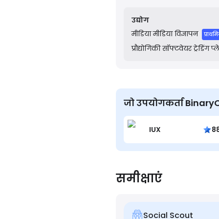
brokerage firms.
उद्योग
मीडिया
मीडिया विज्ञापन
प्राथम
प्रौद्योगिकी
सॉफ्टवेयर ट्रेडिंग प्
जो उपयोगकर्ता BinaryOpti
IUX
8
समीक्षाएं
Social Scout