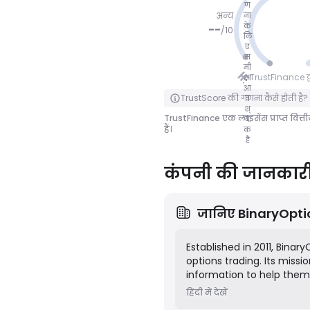
ण
अन्य
ना
के
--
/
10
लि
ए
कोई अंक
स
मी
नहीं
TrustFinance द्वा
क्षा
आ
पलटने के लिए क्लिक करें
TrustScore की गणना कैसे होती है?
व
श्
TrustFinance एक लाइसेंस प्राप्त वित्त
य
हैं।
क
है
कंपनी की जानकार
जानिए
BinaryOpt
Established in 2011, Bina
options trading. Its missi
information to help them
company does not offer br
हिंदी में देखें
informational portal and a